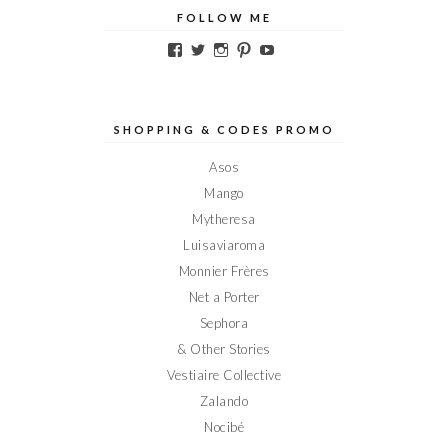
FOLLOW ME
Voir
Voir
Voir
Voir
Voir
le
le
le
le
le
profil
profil
profil
profil
profil
de
de
de
de
de
Elodieinparis
Elodieinparis
Elodieinparis
Elodieinparis
Elodieinparis
sur
sur
sur
sur
sur
SHOPPING & CODES PROMO
Facebook
Twitter
Instagram
Pinterest
YouTube
Asos
Mango
Mytheresa
Luisaviaroma
Monnier Frères
Net a Porter
Sephora
& Other Stories
Vestiaire Collective
Zalando
Nocibé