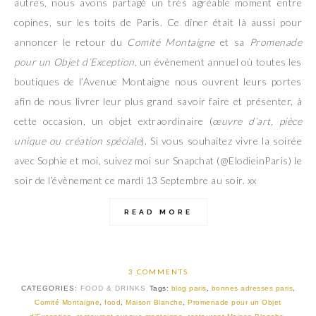
autres, nous avons partagé un très agréable moment entre
copines, sur les toits de Paris. Ce dîner était là aussi pour
annoncer le retour du
Comité Montaigne
et sa
Promenade
pour un Objet d’Exception
, un évènement annuel où toutes les
boutiques de l’Avenue Montaigne nous ouvrent leurs portes
afin de nous livrer leur plus grand savoir faire et présenter, à
cette occasion, un objet extraordinaire (
œuvre d’art, pièce
unique ou création spéciale
). Si vous souhaitez vivre la soirée
avec Sophie et moi, suivez moi sur Snapchat (@ElodieinParis) le
soir de l’évènement ce mardi 13 Septembre au soir. xx
READ MORE
3 COMMENTS
CATEGORIES:
FOOD & DRINKS
Tags:
blog paris
,
bonnes adresses paris
,
Comité Montaigne
,
food
,
Maison Blanche
,
Promenade pour un Objet