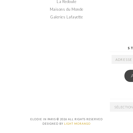
La Redoute
Maisons du Monde
Galeries Lafayette
S
ADRESSE
EMAIL
ARCHIVES
ELODIE IN PARIS © 2026 ALL RIGHTS RESERVED
DESIGNED BY
LIGHT MORANGO