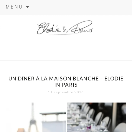
Aller
MENU
au
contenu
elodie in
paris
UN DÎNER À LA MAISON BLANCHE – ELODIE
IN PARIS
11 septembre 2016