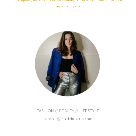
d'Exception
,
restaurant avenue montaigne
,
restaurant Maison Blanche
,
restaurant paris
FASHION // BEAUTY // LIFESTYLE
contact@elodieinparis.com