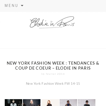
Aller
MENU
au
contenu
elodie in
paris
NEW YORK FASHION WEEK : TENDANCES &
COUP DE COEUR – ELODIE IN PARIS
16 février 2014
New York Fashion Week FW 14-15