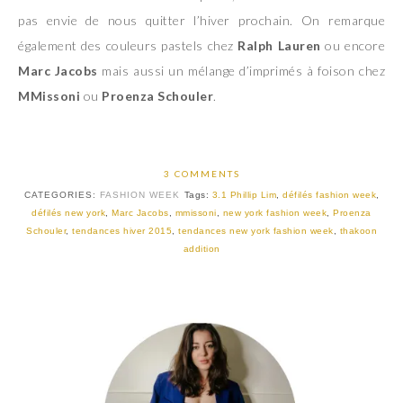
pas envie de nous quitter l’hiver prochain. On remarque
également des couleurs pastels chez
Ralph Lauren
ou encore
Marc Jacobs
mais aussi un mélange d’imprimés à foison chez
MMissoni
ou
Proenza Schouler
.
3 COMMENTS
CATEGORIES:
FASHION WEEK
Tags:
3.1 Phillip Lim
,
défilés fashion week
,
défilés new york
,
Marc Jacobs
,
mmissoni
,
new york fashion week
,
Proenza
Schouler
,
tendances hiver 2015
,
tendances new york fashion week
,
thakoon
addition