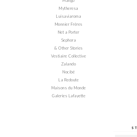
Mango
Mytheresa
Luisaviaroma
Monnier Frères
Net a Porter
Sephora
& Other Stories
Vestiaire Collective
Zalando
Nocibé
La Redoute
Maisons du Monde
Galeries Lafayette
S