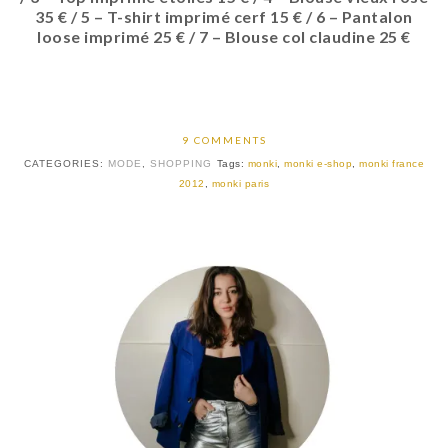
35 € /
5 –
T-shirt imprimé cerf 15 € /
6 –
Pantalon
loose imprimé 25 € /
7 –
Blouse col claudine 25 €
9 COMMENTS
CATEGORIES:
MODE
,
SHOPPING
Tags:
monki
,
monki e-shop
,
monki france
2012
,
monki paris