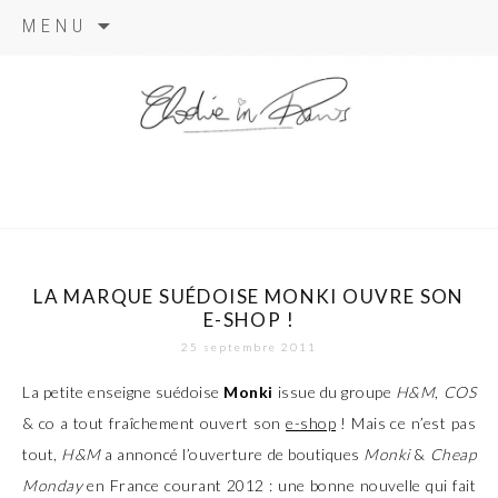
Aller
MENU
au
contenu
elodie in
paris
LA MARQUE SUÉDOISE MONKI OUVRE SON
E-SHOP !
25 septembre 2011
La petite enseigne suédoise
Monki
issue du groupe
H&M
,
COS
& co a tout fraîchement ouvert son
e-shop
! Mais ce n’est pas
tout,
H&M
a annoncé l’ouverture de boutiques
Monki
&
Cheap
Monday
en France courant 2012 : une bonne nouvelle qui fait