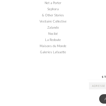
Net a Porter
Sephora
& Other Stories
Vestiaire Collective
Zalando
Nocibé
La Redoute
Maisons du Monde
Galeries Lafayette
S
ADRESSE
EMAIL