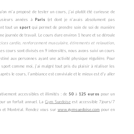
u’on m’a proposé de tester un cours, j’ai plutôt été curieuse de
plusieurs années à
Paris
(et dont je n’avais absolument pas
ant tout un
sport
qui permet de prendre soin de soi de manière
 journée de travail. Le cours dure environ 1 heure et se déroule
ices cardio, renforcement musculaire, étirements et relaxation
,
Les cours sont divisés en 9 intensités, nous avons suivi un cours
stiné aux personnes ayant une activité physique régulière. Pour
 sport comme moi, j’ai malgré tout pris du plaisir à réaliser les
rès le cours, l’ambiance est conviviale et le mieux est d’y aller
ativement accessibles et illimités : de
50
à
125 euros
pour un
ur un forfait annuel. La
Gym Suedoise
est accessible 7jours/7
ch et Montréal. Rendez vous sur
www.gymsuedoise.com
pour en