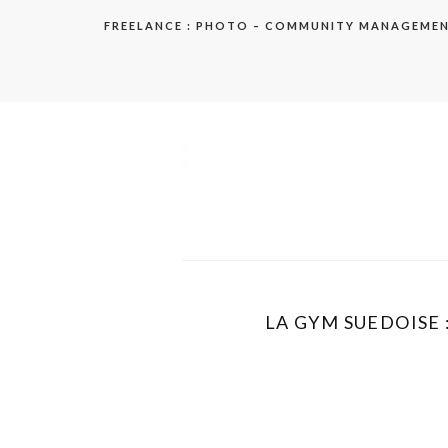
Aller
FREELANCE : PHOTO – COMMUNITY MANAGEME
au
contenu
elodie
LA GYM SUEDOISE : 