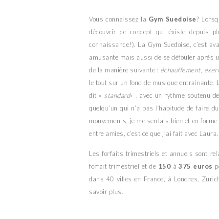
Vous connaissez la
Gym Suedoise
? Lorsq
découvrir ce concept qui éxiste depuis 
connaissance!). La Gym Suedoise, c’est av
amusante mais aussi de se défouler après une
de la manière suivante :
échauffement, exerc
le tout sur un fond de musique entrainante. 
dit «
standard
« , avec un rythme soutenu de
quelqu’un qui n’a pas l’habitude de faire du
mouvements, je me sentais bien et en forme ap
entre amies, c’est ce que j’ai fait avec Laura.
Les forfaits trimestriels et annuels sont rel
forfait trimestriel et de
150
à
375 euros
po
dans 40 villes en France, à Londres, Zuri
savoir plus.