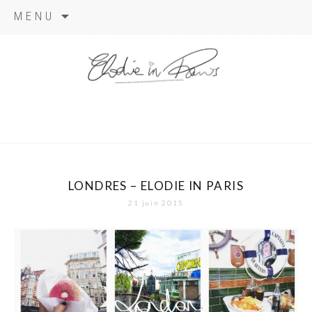
Aller
MENU
au
contenu
elodie in
paris
LONDRES – ELODIE IN PARIS
21 juin 2015