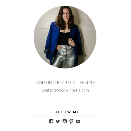
FASHION // BEAUTY // LIFESTYLE
contact@elodieinparis.com
FOLLOW ME
Voir
Voir
Voir
Voir
Voir
le
le
le
le
le
profil
profil
profil
profil
profil