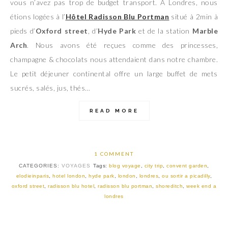
vous n’avez pas trop de budget transport. A Londres, nous
étions logées à l’
Hôtel Radisson Blu Portman
situé à
2min à
pieds d’
Oxford street
, d’
Hyde Park
et de la station
Marble
Arch
. Nous avons été reçues comme des princesses,
champagne & chocolats nous attendaient dans notre chambre.
Le petit déjeuner continental offre un large buffet de mets
sucrés, salés, jus, thés…
READ MORE
1 COMMENT
CATEGORIES:
VOYAGES
Tags:
blog voyage
,
city trip
,
convent garden
,
elodieinparis
,
hotel london
,
hyde park
,
london
,
londres
,
ou sortir a picadilly
,
oxford street
,
radisson blu hotel
,
radisson blu portman
,
shoreditch
,
week end a
londres