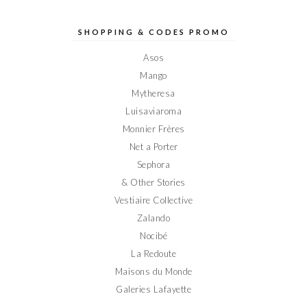
de
de
de
de
de
Elodieinparis
Elodieinparis
Elodieinparis
Elodieinparis
Elodieinparis
sur
sur
sur
sur
sur
SHOPPING & CODES PROMO
Facebook
Twitter
Instagram
Pinterest
YouTube
Asos
Mango
Mytheresa
Luisaviaroma
Monnier Frères
Net a Porter
Sephora
& Other Stories
Vestiaire Collective
Zalando
Nocibé
La Redoute
Maisons du Monde
Galeries Lafayette