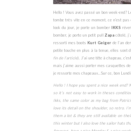
Hello ! Vous avez passé un bon week-end? Le
tombe très vite en ce moment, ce n’est pas é
look du jour, je porte un bomber
IKKS
réver
bomber, je porte un petit pull
Zapa
côtelé, j
ressorti mes boots
Kurt Geiger
de l’an der
petite touche en plus à la tenue, elles sont d
fin de l’article
). J’ai une tête à chapeau, c’es
mais j’aime aussi porter mes casquettes de 
je ressorte mes chapeaux…Sur ce, bon Lundi 
Hello ! I hope you spent a nice week end? M
so it’s not easy to work in theses conditio
Ikks, the same color as my bag from Patric
love its detail on the shoulder, so retro. I
them a lot & they are still available on their
this winter but I also love the sailor hats t
Anyways, have a nice Monday & a nice week 