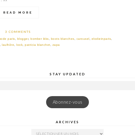
READ MORE
3 COMMENTS
mode paris
,
blogger
,
bomber ikks
,
boots blanches
,
carousel
,
elodieinparis
,
,
laulhère
,
look
,
patricia blanchet
,
zapa
STAY UPDATED
Abonnez-vous
ARCHIVES
ARCHIVES