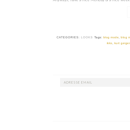
CATEGORIES:
LOOKS
Tags:
blog mode
,
blog 
ikks
,
kurt geiger
ADRESSE
EMAIL