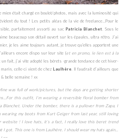
 mien était chargé en boulot/photos, mais avec la luminosité qui
vident du tout ! Les petits aléas de la vie de freelance…Pour le
sible, parfaitement assorti au sac
Patricia Blanchet
. Sous le
’aime beaucoup son détail ouvert sur les épaules, ultra rétro. J’ai
nier, je les aime toujours autant, je trouve qu’elles apportent une
’ailleurs encore dispo sur leur site (
et en promo, le lien est à la
t un fait, j’ai vite adopté les bérets -grande tendance de cet hiver-
marin, celle-ci vient de chez
Laulhère
. Il faudrait d’ailleurs que
& belle semaine ! xx
ine was full of work/pictures, but the days are getting shorter
ns…For this outfit, I’m wearing a reversible floral bomber from
ia Blanchet. Under the bomber, there is a pullover from Zapa, I
’m wearing my boots from Kurt Geiger from last year, still loving
 website ! I love hats, it’s a fact, I really love this beret trend
hat I got. This one is from Laulhère. I should wear my hats again…
! xx