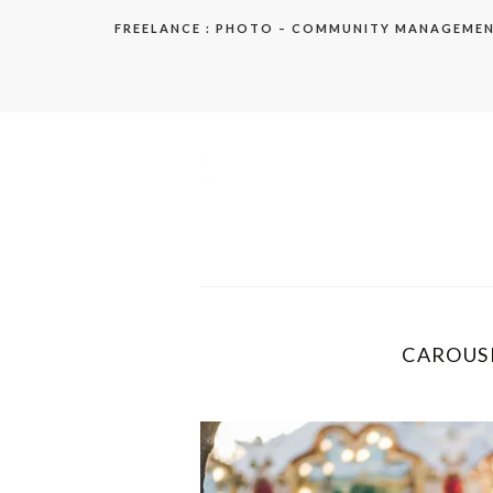
Aller
FREELANCE : PHOTO – COMMUNITY MANAGEME
au
contenu
elodie
CAROUSE