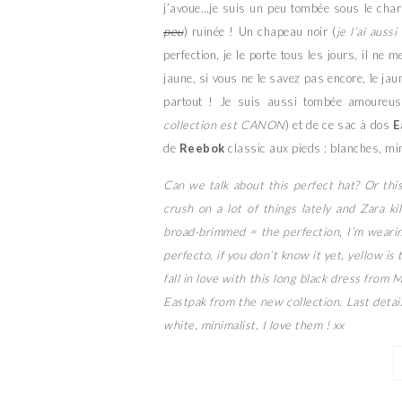
j’avoue…je suis un peu tombée sous le cha
peu
) ruinée ! Un chapeau noir (
je l’ai auss
perfection, je le porte tous les jours, il ne
jaune, si vous ne le savez pas encore, le ja
partout ! Je suis aussi tombée amoureus
collection est CANON
) et de ce sac à dos
E
de
Reebok
classic aux pieds : blanches, min
Can we talk about this perfect hat? Or thi
crush on a lot of things lately and Zara ki
broad-brimmed = the perfection, I’m wearing
perfecto, if you don’t know it yet, yellow is
fall in love with this long black dress from
Eastpak from the new collection. Last detail
white, minimalist, I love them ! xx