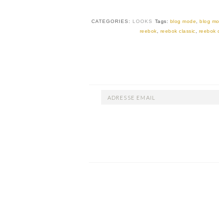
CATEGORIES:
LOOKS
Tags:
blog mode
,
blog mo
reebok
,
reebok classic
,
reebok c
ADRESSE
EMAIL