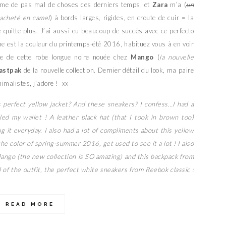
rme de pas mal de choses ces derniers temps, et
Zara
m’a (
un
i acheté en camel
) à bords larges, rigides, en croute de cuir = la
 me quitte plus. J’ai aussi eu beaucoup de succès avec ce perfecto
une est la couleur du printemps-été 2016, habituez vous à en voir
e de cette robe longue noire nouée chez
Mango
(
la nouvelle
astpak
de la nouvelle collection. Dernier détail du look, ma paire
imalistes, j’adore ! xx
s perfect yellow jacket? And these sneakers? I confess…I had a
lled my wallet ! A leather black hat (that I took in brown too)
 it everyday. I also had a lot of compliments about this yellow
 the color of spring-summer 2016, get used to see it a lot ! I also
 Mango (the new collection is SO amazing) and this backpack from
 of the outfit, the perfect white sneakers from Reebok classic :
READ MORE