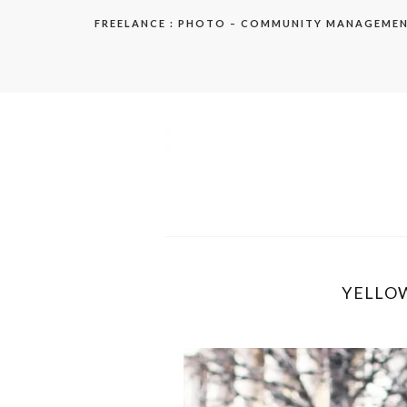
Aller
FREELANCE : PHOTO – COMMUNITY MANAGEME
au
contenu
elodie
YELLOW