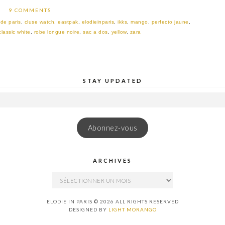
9 COMMENTS
de paris
,
cluse watch
,
eastpak
,
elodieinparis
,
ikks
,
mango
,
perfecto jaune
,
lassic white
,
robe longue noire
,
sac a dos
,
yellow
,
zara
STAY UPDATED
Abonnez-vous
ARCHIVES
ARCHIVES
ELODIE IN PARIS © 2026 ALL RIGHTS RESERVED
DESIGNED BY
LIGHT MORANGO