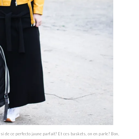
i de ce perfecto jaune parfait? Et ces baskets, on en parle? Bon,