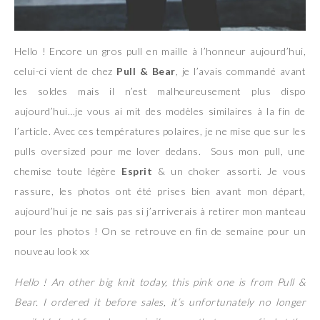
Hello ! Encore un gros pull en maille à l’honneur aujourd’hui,
celui-ci vient de chez
Pull & Bear
, je l’avais commandé avant
les soldes mais il n’est malheureusement plus dispo
aujourd’hui…je vous ai mit des modèles similaires à la fin de
l’article. Avec ces températures polaires, je ne mise que sur les
pulls oversized pour me lover dedans. Sous mon pull, une
chemise toute légère
Esprit
& un choker assorti. Je vous
rassure, les photos ont été prises bien avant mon départ,
aujourd’hui je ne sais pas si j’arriverais à retirer mon manteau
pour les photos ! On se retrouve en fin de semaine pour un
nouveau look xx
Hello ! An other big knit today, this pink one is from Pull &
Bear. I ordered it before sales, it’s unfortunately no longer