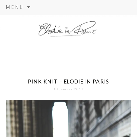
Aller
MENU
au
contenu
elodie in
paris
PINK KNIT – ELODIE IN PARIS
18 janvier 2017