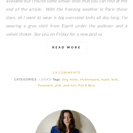
available but I found some similar ones that you can find at the
end of the article. With the freezing weather in Paris those
days, all I want to wear is big oversized knits all day long. I’m
wearing a grey shirt from Esprit under the pullover and a
velvet choker. See you on Friday for a new post xx
READ MORE
13 COMMENTS
CATEGORIES:
LOOKS
Tags:
blog mode
,
elodieinparis
,
esprit
,
look
,
Pavement
,
pink
,
pink knit
,
Pull & Bear