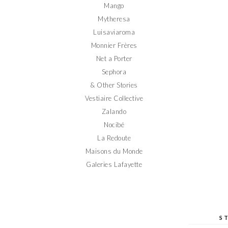
Mango
Mytheresa
Luisaviaroma
Monnier Frères
Net a Porter
Sephora
& Other Stories
Vestiaire Collective
Zalando
Nocibé
La Redoute
Maisons du Monde
Galeries Lafayette
S