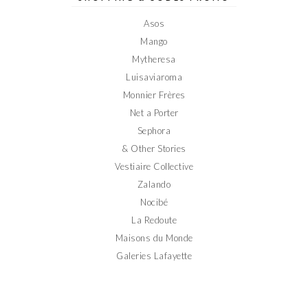
Facebook
Twitter
Instagram
Pinterest
YouTube
Asos
Mango
Mytheresa
Luisaviaroma
Monnier Frères
Net a Porter
Sephora
& Other Stories
Vestiaire Collective
Zalando
Nocibé
La Redoute
Maisons du Monde
Galeries Lafayette