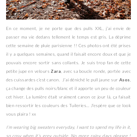
En ce moment, je ne porte que des pulls XXL, j’ai envie de
passer ma vie dedans tellement le temps est gris. La déprime
cette semaine de pluie parisienne !! Ces photos ont été prises
il y a quelques semaines, quand il faisait encore doux et que je
pouvais encore sortir sans collants. Je suis trop fan de cette
petite jupe en velours
Zara
, avec sa boucle ronde, portée avec
des cuissardes c’est canon. J’ai déniché le pull jaune sur
Asos
,
ça change des pulls noirs/blanc et il apporte un peu de couleur
cet hiver. La lumière était vraiment canon ce jour là, ça faisait
bien ressortir les couleurs des Tuileries… J’espère que ce look
vous plaira ! xx
I’m wearing big sweaters everyday, I want to spend my life in it,
so cosy when it’s grey outside. No more rainy days pleasee !