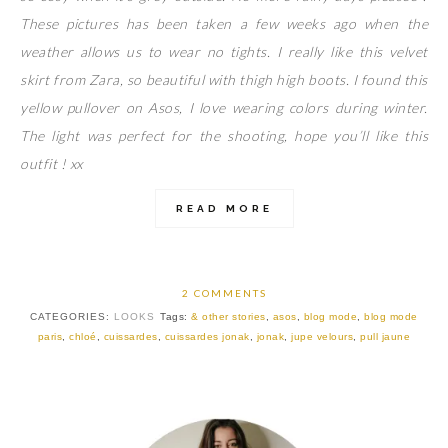
These pictures has been taken a few weeks ago when the
weather allows us to wear no tights. I really like this velvet
skirt from Zara, so beautiful with thigh high boots. I found this
yellow pullover on Asos, I love wearing colors during winter.
The light was perfect for the shooting, hope you’ll like this
outfit ! xx
READ MORE
2 COMMENTS
CATEGORIES:
LOOKS
Tags:
& other stories
,
asos
,
blog mode
,
blog mode
paris
,
chloé
,
cuissardes
,
cuissardes jonak
,
jonak
,
jupe velours
,
pull jaune