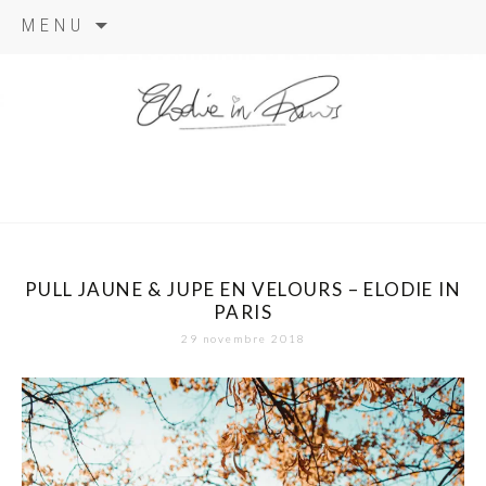
Aller
MENU
au
contenu
elodie in
paris
PULL JAUNE & JUPE EN VELOURS – ELODIE IN
PARIS
29 novembre 2018