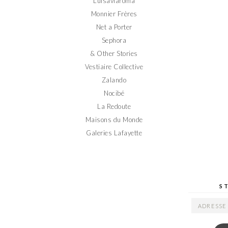
Luisaviaroma
Monnier Frères
Net a Porter
Sephora
& Other Stories
Vestiaire Collective
Zalando
Nocibé
La Redoute
Maisons du Monde
Galeries Lafayette
S
ADRESSE
EMAIL