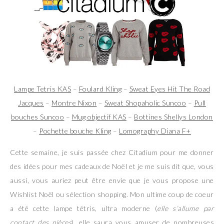
Lampe Tetris KAS
–
Foulard Kling
–
Sweat Eyes Hit The Road
Jacques
–
Montre Nixon
–
Sweat Shopaholic Suncoo
–
Pull
bouches Suncoo
–
Mug objectif KAS
–
Bottines Shellys London
–
Pochette bouche Kling
–
Lomography Diana F+
Cette semaine, je suis passée chez Citadium pour me donner
des idées pour mes cadeaux de Noël et je me suis dit que, vous
aussi, vous auriez peut être envie que je vous propose une
Wishlist Noël ou sélection shopping. Mon ultime coup de coeur
a été cette lampe tétris, ultra moderne (
elle s’allume par
contact des pièces
), elle saura vous amuser de nombreuses