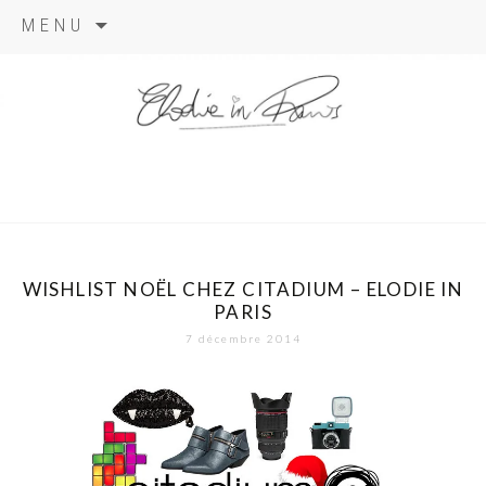
Aller
MENU
au
contenu
elodie in
paris
WISHLIST NOËL CHEZ CITADIUM – ELODIE IN
PARIS
7 décembre 2014