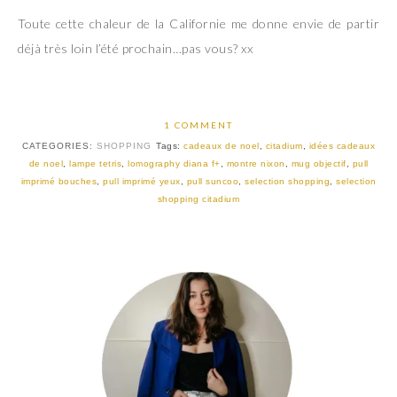
Toute cette chaleur de la Californie me donne envie de partir
déjà très loin l’été prochain…pas vous? xx
1 COMMENT
CATEGORIES:
SHOPPING
Tags:
cadeaux de noel
,
citadium
,
idées cadeaux
de noel
,
lampe tetris
,
lomography diana f+
,
montre nixon
,
mug objectif
,
pull
imprimé bouches
,
pull imprimé yeux
,
pull suncoo
,
selection shopping
,
selection
shopping citadium