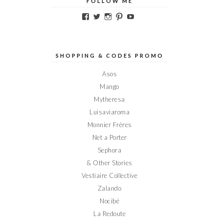
FOLLOW ME
Voir
Voir
Voir
Voir
Voir
le
le
le
le
le
profil
profil
profil
profil
profil
de
de
de
de
de
Elodieinparis
Elodieinparis
Elodieinparis
Elodieinparis
Elodieinparis
sur
sur
sur
sur
sur
SHOPPING & CODES PROMO
Facebook
Twitter
Instagram
Pinterest
YouTube
Asos
Mango
Mytheresa
Luisaviaroma
Monnier Frères
Net a Porter
Sephora
& Other Stories
Vestiaire Collective
Zalando
Nocibé
La Redoute