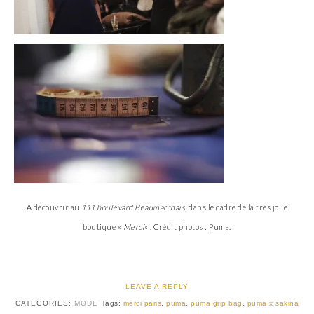
A découvrir au
111 boulevard Beaumarchais
, dans le cadre de la très jolie
boutique «
Merci
« . Crédit photos :
Puma
.
LEAVE A REPLY
CATEGORIES:
MODE
Tags:
merci paris
,
puma
,
puma grip bag
,
puma x sakina