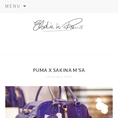
Aller
MENU
au
contenu
elodie in
paris
PUMA X SAKINA M’SA
13 octobre 2011