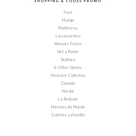
sur
sur
sur
sur
sur
SHOPPING & CODES PROMO
Facebook
Twitter
Instagram
Pinterest
YouTube
Asos
Mango
Mytheresa
Luisaviaroma
Monnier Frères
Net a Porter
Sephora
& Other Stories
Vestiaire Collective
Zalando
Nocibé
La Redoute
Maisons du Monde
Galeries Lafayette