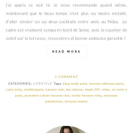
j’ai appris ce soir là. Je vous recommande quand même,
maintenant que le beau temps s’est plus ou moins installé,
d’aller siroter un ou deux cocktails entre amis au Nüba. Le
cadre est vraiment sympa en bord de Seine, avec le coucher de
soleil sur la terrasse, rencontres et bonne ambiance garantie !
READ MORE
1 COMMENT
CATEGORIES:
LIFESTYLE
Tags:
blog mode paris
,
bonnes adresses paris
,
cuba nuba
,
elodieinparis
,
havana club
,
kia cabana
,
mojito DIY
,
nüba
,
ou sortir a
paris
,
purement cubain havana club
,
soirée havana nüba
,
terrasses
parisiennes
,
terrazza martini