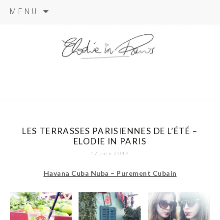
Aller
MENU
au
contenu
elodie in
paris
LES TERRASSES PARISIENNES DE L’ÉTÉ –
ELODIE IN PARIS
17 juin 2014
Havana Cuba Nuba – Purement Cubain