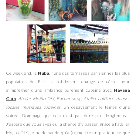
Ce week end, le
Nüba
, l’une des terrasses parisiennes les plus
populaires de Paris a totalement changé de décor pour
s’imprégner d’une ambiance purement cubaine avec
Havana
Club
.
Atelier Mojito DIY, Barber shop, Atelier coiffure, danses
locales, musiques cubaines
, un dépaysement le temps d’une
soirée. Dommage que cela n’est pas duré plus longtemps !
J’espère que vous avez eu la chance d’y passer, grâce à l’atelier
Mojito DIY, je ne demande qu’à (re)mettre en pratique ce que