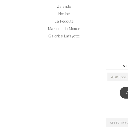
Zalando
Nocibé
La Redoute
Maisons du Monde
Galeries Lafayette
S
ADRESSE
EMAIL
ARCHIVES