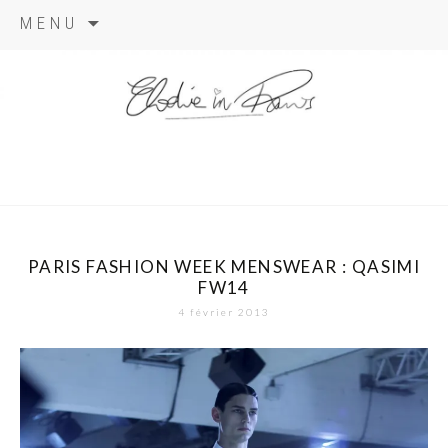
Aller
MENU
au
contenu
elodie in
paris
PARIS FASHION WEEK MENSWEAR : QASIMI
FW14
4 février 2013