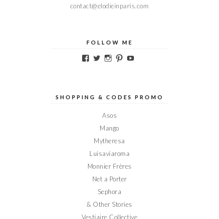
contact@elodieinparis.com
FOLLOW ME
Voir
Voir
Voir
Voir
Voir
le
le
le
le
le
profil
profil
profil
profil
profil
de
de
de
de
de
Elodieinparis
Elodieinparis
Elodieinparis
Elodieinparis
Elodieinparis
sur
sur
sur
sur
sur
SHOPPING & CODES PROMO
Facebook
Twitter
Instagram
Pinterest
YouTube
Asos
Mango
Mytheresa
Luisaviaroma
Monnier Frères
Net a Porter
Sephora
& Other Stories
Vestiaire Collective