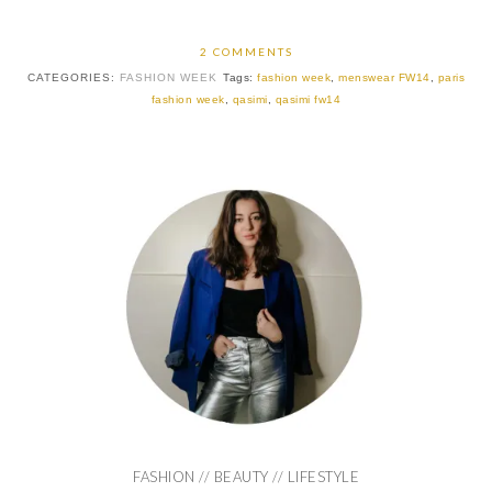
2 COMMENTS
CATEGORIES:
FASHION WEEK
Tags:
fashion week
,
menswear FW14
,
paris
fashion week
,
qasimi
,
qasimi fw14
FASHION // BEAUTY // LIFESTYLE