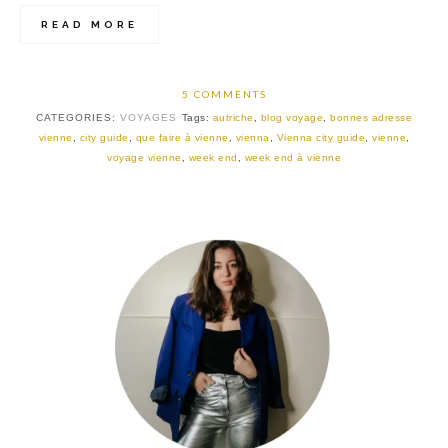
READ MORE
5 COMMENTS
CATEGORIES:
VOYAGES
Tags:
autriche
,
blog voyage
,
bonnes adresse
vienne
,
city guide
,
que faire à vienne
,
vienna
,
Vienna city guide
,
vienne
,
voyage vienne
,
week end
,
week end à vienne