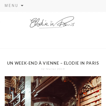
Aller
MENU
au
contenu
elodie in
paris
UN WEEK-END À VIENNE – ELODIE IN PARIS
12 février 2019