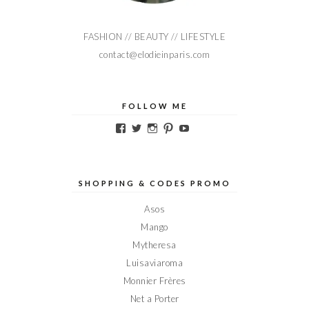
FASHION // BEAUTY // LIFESTYLE
contact@elodieinparis.com
FOLLOW ME
Voir
Voir
Voir
Voir
Voir
le
le
le
le
le
profil
profil
profil
profil
profil
de
de
de
de
de
Elodieinparis
Elodieinparis
Elodieinparis
Elodieinparis
Elodieinparis
sur
sur
sur
sur
sur
SHOPPING & CODES PROMO
Facebook
Twitter
Instagram
Pinterest
YouTube
Asos
Mango
Mytheresa
Luisaviaroma
Monnier Frères
Net a Porter