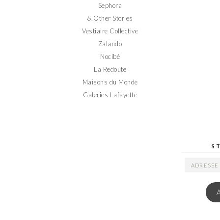
Sephora
& Other Stories
Vestiaire Collective
Zalando
Nocibé
La Redoute
Maisons du Monde
Galeries Lafayette
S
ADRESSE
EMAIL