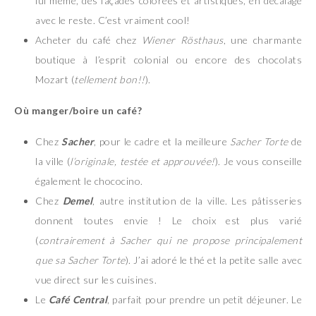
lui même, des façades colorées et artistiques, en décalage
avec le reste. C’est vraiment cool!
Acheter du café chez
Wiener Rösthaus
, une charmante
boutique à l’esprit colonial ou encore des chocolats
Mozart (
tellement bon!!
).
Où manger/boire un café?
Chez
Sacher
, pour le cadre et la meilleure
Sacher Torte
de
la ville (
l’originale, testée et approuvée!
). Je vous conseille
également le chococino.
Chez
Demel
, autre institution de la ville. Les pâtisseries
donnent toutes envie ! Le choix est plus varié
(
contrairement à Sacher qui ne propose principalement
que sa Sacher Torte
). J’ai adoré le thé et la petite salle avec
vue direct sur les cuisines.
Le
Café Central
, parfait pour prendre un petit déjeuner. Le