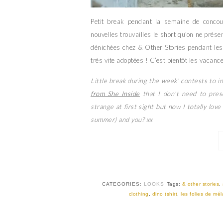
Petit break pendant la semaine de concou
nouvelles trouvailles le short qu’on ne prése
dénichées chez & Other Stories pendant les 
très vite adoptées ! C’est bientôt les vacanc
Little break during the week’ contests to i
from She Inside
that I don’t need to pre
strange at first sight but now I totally love
summer) and you? xx
CATEGORIES:
LOOKS
Tags:
& other stories
,
clothing
,
dino tshirt
,
les folies de mél