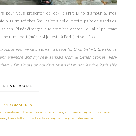
rs pour vous présenter ce look, t-shirt Dino d’amour & mes
nte plus trouvé chez She Inside ainsi que cette paire de sandales
soldes. Plutôt étranges aux premiers abords, je l’ai ai pourtant
es pour ma part (même si je reste à Paris) et vous? xx
ntroduce you my new stuffs : a beautiful Dino t-shirt,
the shorts
sent anymore and my new sandals from & Other Stories. Very
 them ! I’m almost on holidays (even if I’m not leaving Paris this
READ MORE
13 COMMENTS
adi creations
,
chaussures & other stories
,
clubmaster rayban
,
dino love
anie
,
love clothing
,
michael kors
,
ray ban
,
rayban
,
she inside