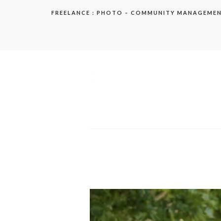
Aller
FREELANCE : PHOTO – COMMUNITY MANAGEME
au
contenu
elodie