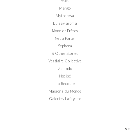
Asos
Mango
Mytheresa
Luisaviaroma
Monnier Frères
Net a Porter
Sephora
& Other Stories
Vestiaire Collective
Zalando
Nocibé
La Redoute
Maisons du Monde
Galeries Lafayette
S