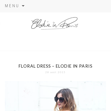
Aller
MENU
au
contenu
elodie in
paris
FLORAL DRESS – ELODIE IN PARIS
28 août 2015