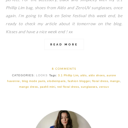
Phillip Lim bag, shoes from Aldo and ZeroUV sunglasses, once
again. I’m going to Rock en Seine festival this week end, be
ready to check my article about it tomorrow on the blog.
Kisses and have a nice week end ! xx
READ MORE
8 COMMENTS
CATEGORIES:
LOOKS
Tags:
3.1 Phillip Lim
,
aldo
,
aldo shoes
,
aurore
havenne
,
blog mode paris
,
elodieinparis
,
fashion blogger
,
floral dress
,
mango
,
mango dress
,
pashli mini
,
red floral dress
,
sunglasses
,
zerouv