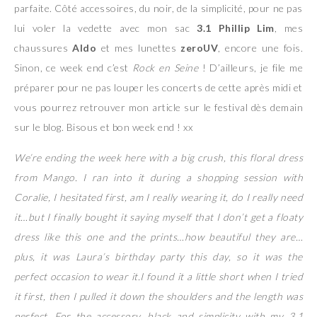
parfaite. Côté accessoires, du noir, de la simplicité, pour ne pas
lui voler la vedette avec mon sac
3.1 Phillip Lim
, mes
chaussures
Aldo
et mes lunettes
zeroUV
, encore une fois.
Sinon, ce week end c’est
Rock en Seine
! D’ailleurs, je file me
préparer pour ne pas louper les concerts de cette après midi et
vous pourrez retrouver mon article sur le festival dès demain
sur le blog. Bisous et bon week end ! xx
We’re ending the week here with a big crush, this floral dress
from Mango. I ran into it during a shopping session with
Coralie, I hesitated first, am I really wearing it, do I really need
it…but I finally bought it saying myself that I don’t get a floaty
dress like this one and the prints…how beautiful they are…
plus, it was Laura’s birthday party this day, so it was the
perfect occasion to wear it.I found it a little short when I tried
it first, then I pulled it down the shoulders and the length was
perfect. For the accessory, black and simplicity with my 3.1