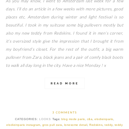
As you may know, I went to Amsterdam last week for a few
days. I’ll do an article in a few weeks with more pictures, good
places etc. Amsterdam during winter and light festival is so
beautiful. I took in my suitcase some big pullovers mostly but
also my new teddy from Redskins. I found it in men’s corner,
it’s oversized style give the impression that I brought it from
my boyfriend’s closet. For the rest of the outfit, a big warm
pullover from Zara, black jeans and a pair of comfy black boots
to walk all day long in the city. Have a nice Monday ! x
READ MORE
3 COMMENTS
CATEGORIES:
LOOKS
Tags:
blog mode paris
,
c&a
,
elodieinparis
,
elodieinparis instagram
,
gros pull zara
,
lonesome detail
,
Redskins
,
teddy
,
teddy