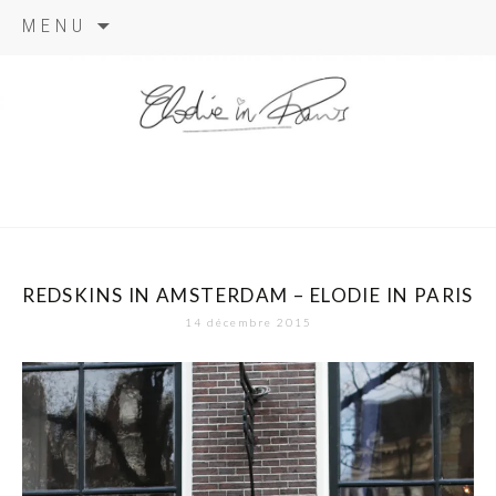
Aller
MENU
au
contenu
elodie in
paris
REDSKINS IN AMSTERDAM – ELODIE IN PARIS
14 décembre 2015