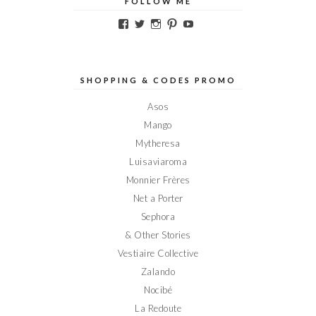
FOLLOW ME
Voir
Voir
Voir
Voir
Voir
le
le
le
le
le
profil
profil
profil
profil
profil
de
de
de
de
de
Elodieinparis
Elodieinparis
Elodieinparis
Elodieinparis
Elodieinparis
sur
sur
sur
sur
sur
SHOPPING & CODES PROMO
Facebook
Twitter
Instagram
Pinterest
YouTube
Asos
Mango
Mytheresa
Luisaviaroma
Monnier Frères
Net a Porter
Sephora
& Other Stories
Vestiaire Collective
Zalando
Nocibé
La Redoute