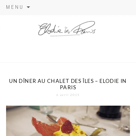
Aller
MENU
au
contenu
elodie in
paris
UN DÎNER AU CHALET DES ÎLES – ELODIE IN
PARIS
6 avril 2015