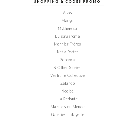
sur
sur
sur
sur
sur
SHOPPING & CODES PROMO
Facebook
Twitter
Instagram
Pinterest
YouTube
Asos
Mango
Mytheresa
Luisaviaroma
Monnier Frères
Net a Porter
Sephora
& Other Stories
Vestiaire Collective
Zalando
Nocibé
La Redoute
Maisons du Monde
Galeries Lafayette