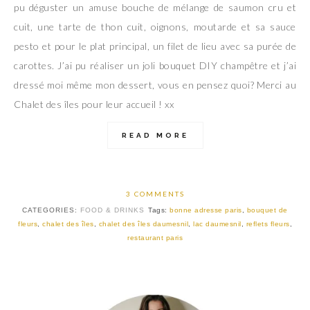
pu déguster un amuse bouche de mélange de saumon cru et
cuit, une tarte de thon cuit, oignons, moutarde et sa sauce
pesto et pour le plat principal, un filet de lieu avec sa purée de
carottes. J’ai pu réaliser un joli bouquet DIY champêtre et j’ai
dressé moi même mon dessert, vous en pensez quoi? Merci au
Chalet des îles pour leur accueil ! xx
READ MORE
3 COMMENTS
CATEGORIES:
FOOD & DRINKS
Tags:
bonne adresse paris
,
bouquet de
fleurs
,
chalet des îles
,
chalet des îles daumesnil
,
lac daumesnil
,
reflets fleurs
,
restaurant paris