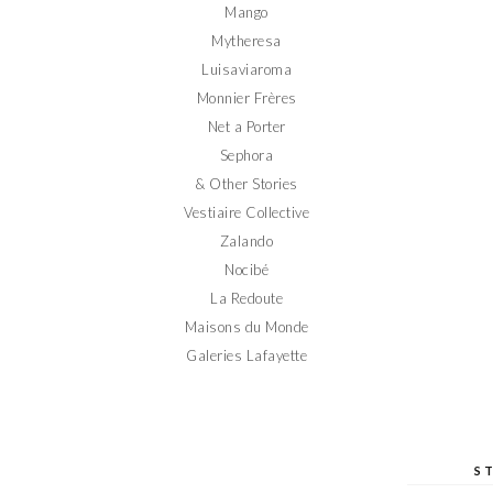
Mango
Mytheresa
Luisaviaroma
Monnier Frères
Net a Porter
Sephora
& Other Stories
Vestiaire Collective
Zalando
Nocibé
La Redoute
Maisons du Monde
Galeries Lafayette
S