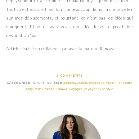
dépaysement total, comme la Thaïlande il y a quelques années.
Tout ça est encore très flou, j’ai beaucoup de mal à me projeter
sur mes déplacements, et pourtant, ce n’est pas les idées qui
manquent! Et vous, avez vous une idée de votre prochaine
destination? xx
Article réalisé en collaboration avec la marque Rimowa.
2 COMMENTS
CATEGORIES:
SHOPPING
Tags:
airpods
,
canon
,
elisabetta franchi
,
enceinte
sony
,
reflex canon
,
rimowa
,
voyager
,
voyager avec style