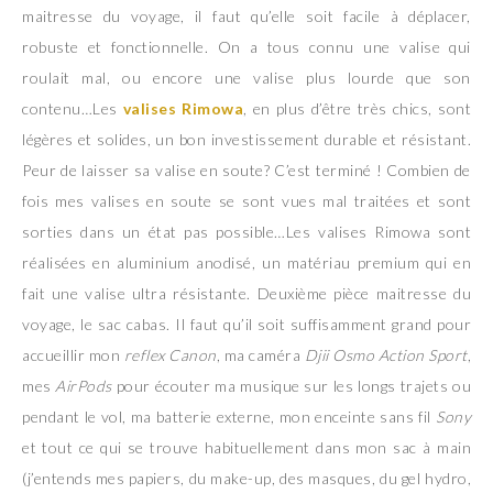
maitresse du voyage, il faut qu’elle soit facile à déplacer,
robuste et fonctionnelle. On a tous connu une valise qui
roulait mal, ou encore une valise plus lourde que son
contenu…Les
valises Rimowa
, en plus d’être très chics, sont
légères et solides, un bon investissement durable et résistant.
Peur de laisser sa valise en soute? C’est terminé ! Combien de
fois mes valises en soute se sont vues mal traitées et sont
sorties dans un état pas possible…Les valises Rimowa sont
réalisées en aluminium anodisé, un matériau premium qui en
fait une valise ultra résistante. Deuxième pièce maitresse du
voyage, le sac cabas. Il faut qu’il soit suffisamment grand pour
accueillir mon
reflex Canon
, ma caméra
Djii Osmo Action Sport
,
mes
AirPods
pour écouter ma musique sur les longs trajets ou
pendant le vol, ma batterie externe, mon enceinte sans fil
Sony
et tout ce qui se trouve habituellement dans mon sac à main
(j’entends mes papiers, du make-up, des masques, du gel hydro,