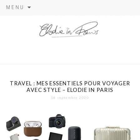
Aller
MENU
au
contenu
elodie in
paris
TRAVEL : MES ESSENTIELS POUR VOYAGER
AVEC STYLE – ELODIE IN PARIS
18 septembre 2020