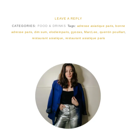
LEAVE A REPLY
CATEGORIES:
FOOD & DRINKS
Tags:
adresse asiatique paris
,
bonne
adresse paris
,
dim sum
,
elodieinparis
,
gyozas
,
MarcLee
,
quentin pouillart
,
restaurant asiatique
,
restaurant asiatique paris