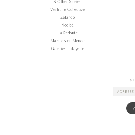
& Other Stories
Vestiaire Collective
Zalando
Nocibé
La Redoute
Maisons du Monde
Galeries Lafayette
S
ADRESSE
EMAIL