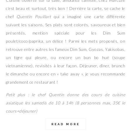
Cuisine ouverte sur la salle, ambiance tamisée, chez MarcLee
c’est beau et surtout, très bon ! Derrière la carte, se cache le
chef
Quentin Pouillart
qui a imaginé une carte différente
suivant les saisons. Ses plats sont colorés, savoureux et bien
présentés, mention spéciale pour les Dim Sum
poulet/coco/paprika, un délice ! Parmi les mets proposés, on
retrouve entre autres les fameux Dim Sum, Gyozas, Yakisobas,
un tigre qui pleure, ou encore un bun bo hué (soupe
vietnamienne), revisités à leur façon. Déjeuner, dîner, brunch
le dimanche ou encore en « take away », je vous recommande
grandement ce restaurant !
Petit plus : le chef Quentin donne des cours de cuisine
asiatique les samedis de 10 à 14h (8 personnes max, 35€ le
cours+déjeuner)
READ MORE