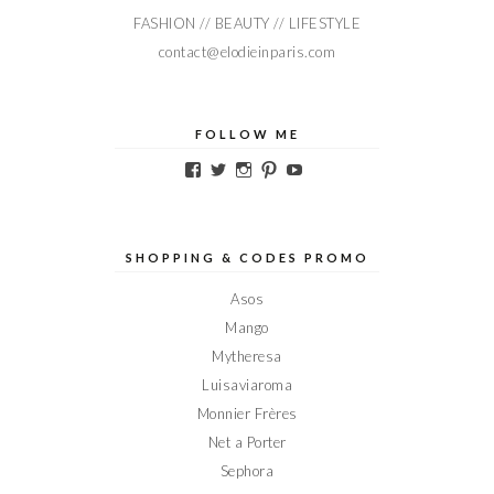
FASHION // BEAUTY // LIFESTYLE
contact@elodieinparis.com
FOLLOW ME
Voir
Voir
Voir
Voir
Voir
le
le
le
le
le
profil
profil
profil
profil
profil
de
de
de
de
de
Elodieinparis
Elodieinparis
Elodieinparis
Elodieinparis
Elodieinparis
sur
sur
sur
sur
sur
SHOPPING & CODES PROMO
Facebook
Twitter
Instagram
Pinterest
YouTube
Asos
Mango
Mytheresa
Luisaviaroma
Monnier Frères
Net a Porter
Sephora