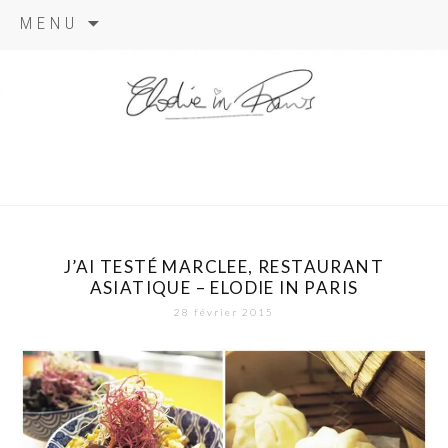
Aller
MENU
au
contenu
elodie in
paris
J’AI TESTÉ MARCLEE, RESTAURANT
ASIATIQUE – ELODIE IN PARIS
28 février 2015