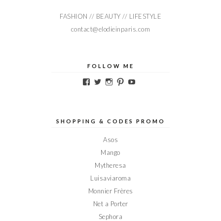
FASHION // BEAUTY // LIFESTYLE
contact@elodieinparis.com
FOLLOW ME
Voir
Voir
Voir
Voir
Voir
le
le
le
le
le
profil
profil
profil
profil
profil
de
de
de
de
de
Elodieinparis
Elodieinparis
Elodieinparis
Elodieinparis
Elodieinparis
sur
sur
sur
sur
sur
SHOPPING & CODES PROMO
Facebook
Twitter
Instagram
Pinterest
YouTube
Asos
Mango
Mytheresa
Luisaviaroma
Monnier Frères
Net a Porter
Sephora