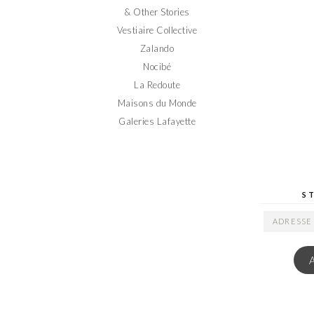
& Other Stories
Vestiaire Collective
Zalando
Nocibé
La Redoute
Maisons du Monde
Galeries Lafayette
S
ADRESSE
EMAIL