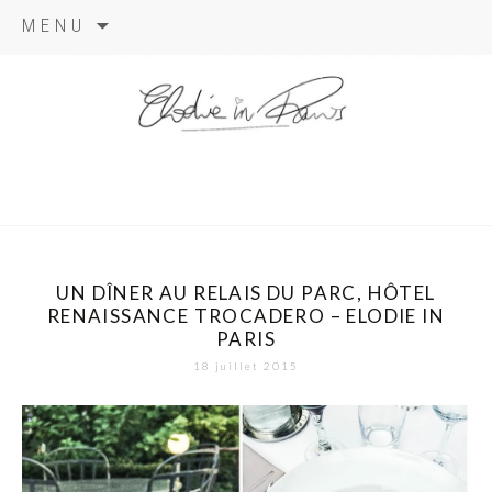
Aller
MENU
au
contenu
elodie in
paris
UN DÎNER AU RELAIS DU PARC, HÔTEL
RENAISSANCE TROCADERO – ELODIE IN
PARIS
18 juillet 2015