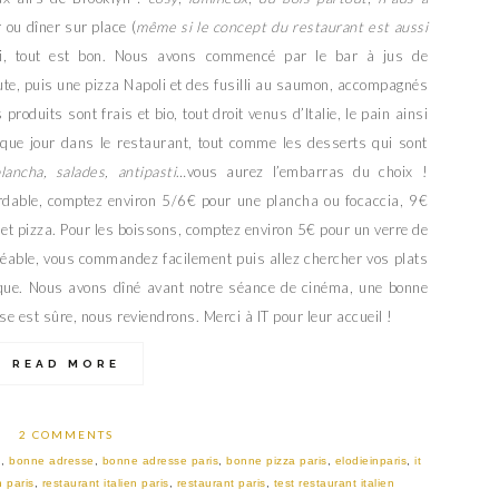
r ou dîner sur place (
même si le concept du restaurant est aussi
oli, tout est bon. Nous avons commencé par le bar à jus de
ute, puis une pizza Napoli et des fusilli au saumon, accompagnés
s produits sont frais et bio, tout droit venus d’Italie, le pain ainsi
aque jour dans le restaurant, tout comme les desserts qui sont
lancha, salades, antipasti
…vous aurez l’embarras du choix !
bordable, comptez environ 5/6€ pour une plancha ou focaccia, 9€
et pizza. Pour les boissons, comptez environ 5€ pour un verre de
gréable, vous commandez facilement puis allez chercher vos plats
ndique. Nous avons dîné avant notre séance de cinéma, une bonne
 est sûre, nous reviendrons. Merci à IT pour leur accueil !
READ MORE
2 COMMENTS
d
,
bonne adresse
,
bonne adresse paris
,
bonne pizza paris
,
elodieinparis
,
it
n paris
,
restaurant italien paris
,
restaurant paris
,
test restaurant italien