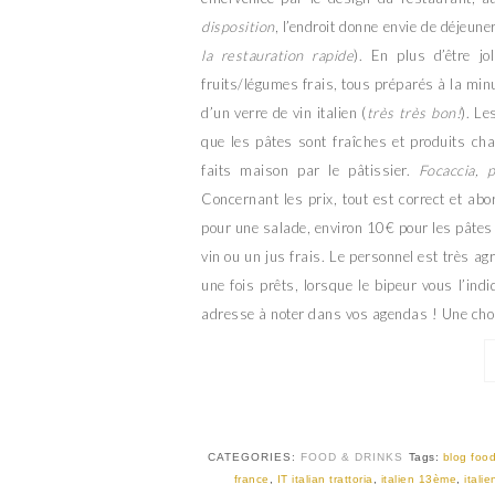
disposition
, l’endroit donne envie de déjeune
la restauration rapide
). En plus d’être j
fruits/légumes frais, tous préparés à la min
d’un verre de vin italien (
très très bon!
). Le
que les pâtes sont fraîches et produits ch
faits maison par le pâtissier.
Focaccia, p
Concernant les prix, tout est correct et a
pour une salade, environ 10€ pour les pâtes 
vin ou un jus frais. Le personnel est très a
une fois prêts, lorsque le bipeur vous l’i
adresse à noter dans vos agendas ! Une chose
CATEGORIES:
FOOD & DRINKS
Tags:
blog foo
france
,
IT italian trattoria
,
italien 13ème
,
italie