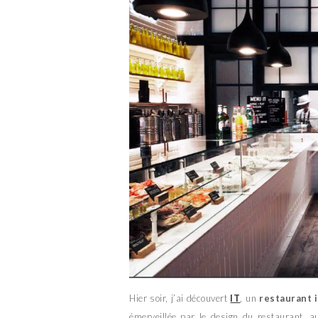
Hier soir, j’ai découvert
IT
, un
restaurant i
émerveillée par le design du restaurant, a