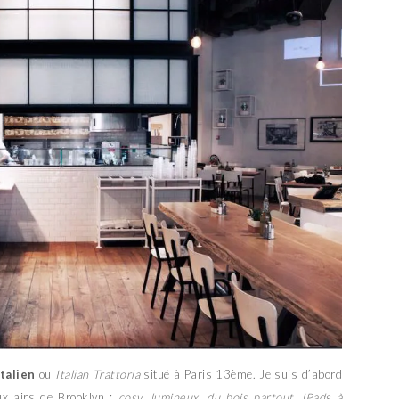
talien
ou
Italian Trattoria
situé à Paris 13ème. Je suis d’abord
ux airs de Brooklyn :
cosy
,
lumineux
,
du bois partout
,
iPads à