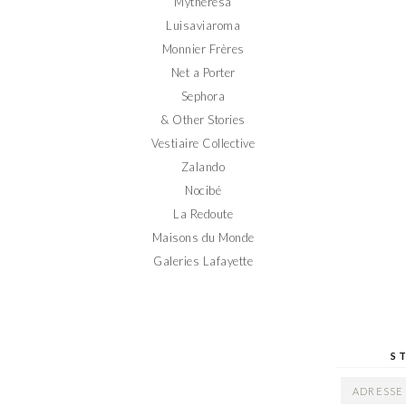
Mytheresa
Luisaviaroma
Monnier Frères
Net a Porter
Sephora
& Other Stories
Vestiaire Collective
Zalando
Nocibé
La Redoute
Maisons du Monde
Galeries Lafayette
S
ADRESSE