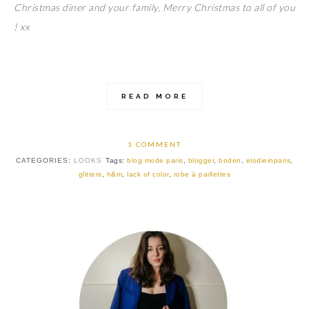
Christmas diner and your family, Merry Christmas to all of you
! xx
READ MORE
1 COMMENT
CATEGORIES:
LOOKS
Tags:
blog mode paris
,
blogger
,
boden
,
elodieinparis
,
glitters
,
h&m
,
lack of color
,
robe à paillettes