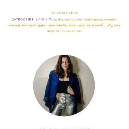
10 COMMENTS
CATEGORIES:
LOOKS
Tags:
blog mode paris
,
elodieinparis
,
essentiel
antwerp
,
fashion blogger
,
mademoiselle-marie
,
maje
,
marie paola
,
nelly
,
robe
maje
,
sac coeur
,
zerouv