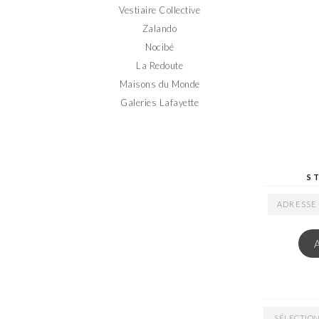
Vestiaire Collective
Zalando
Nocibé
La Redoute
Maisons du Monde
Galeries Lafayette
S
ADRESSE
EMAIL
ARCHIVES