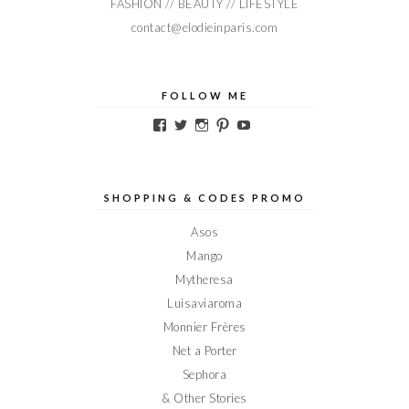
FASHION // BEAUTY // LIFESTYLE
contact@elodieinparis.com
FOLLOW ME
Voir
Voir
Voir
Voir
Voir
le
le
le
le
le
profil
profil
profil
profil
profil
de
de
de
de
de
Elodieinparis
Elodieinparis
Elodieinparis
Elodieinparis
Elodieinparis
sur
sur
sur
sur
sur
SHOPPING & CODES PROMO
Facebook
Twitter
Instagram
Pinterest
YouTube
Asos
Mango
Mytheresa
Luisaviaroma
Monnier Frères
Net a Porter
Sephora
& Other Stories