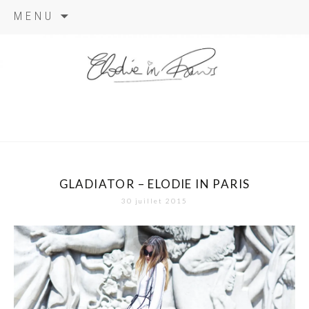
Aller
MENU
au
contenu
elodie in
paris
GLADIATOR – ELODIE IN PARIS
30 juillet 2015