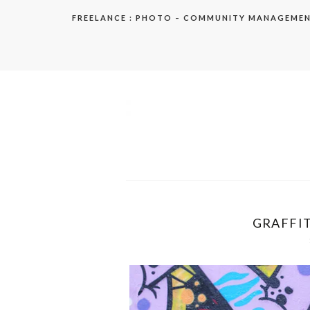
Aller
FREELANCE : PHOTO – COMMUNITY MANAGEME
au
contenu
elodie
GRAFFIT