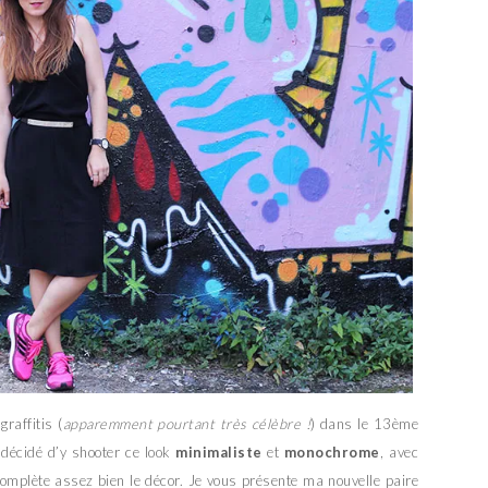
raffitis (
apparemment pourtant très célèbre !
) dans le 13ème
 décidé d’y shooter ce look
minimaliste
et
monochrome
, avec
l complète assez bien le décor. Je vous présente ma nouvelle paire