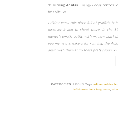
de running
Adidas
Energy Boost
portées i
très vite. xx
I didn’t know this place full of graffitis be
discover it and to shoot there, in the 1
monochromatic outfit, with my new black dr
you my new sneakers for running, the Adida
again with them at my foots pretty soon. xx
CATEGORIES:
LOOKS
Tags:
adidas
,
adidas bo
H&M dress
,
look blog mode
,
rob