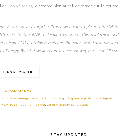
ci en
casual shoes
, je compte bien aussi les tester sur la course
fore, it was such a surprise (it is a well known place actually) to
3th next to the BNF. I decided to shoot this minimalist and
ess from H&M, I think it matches the spot well. I also present
s Energy Boost, I wear them in a casual way here but I’ll run
READ MORE
8 COMMENTS
ost
,
adidas energy boost
,
adidas running
,
blog mode paris
,
elodieinparis
,
e H&M 2014
,
robe noir femme
,
zerouv
,
zerouv sunglasses
STAY UPDATED