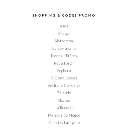
profil
profil
profil
profil
profil
de
de
de
de
de
Elodieinparis
Elodieinparis
Elodieinparis
Elodieinparis
Elodieinparis
sur
sur
sur
sur
sur
SHOPPING & CODES PROMO
Facebook
Twitter
Instagram
Pinterest
YouTube
Asos
Mango
Mytheresa
Luisaviaroma
Monnier Frères
Net a Porter
Sephora
& Other Stories
Vestiaire Collective
Zalando
Nocibé
La Redoute
Maisons du Monde
Galeries Lafayette