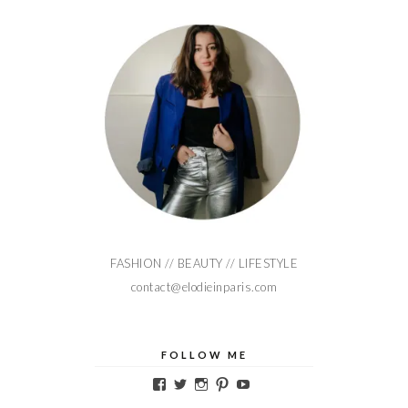
FASHION // BEAUTY // LIFESTYLE
contact@elodieinparis.com
FOLLOW ME
Voir
Voir
Voir
Voir
Voir
le
le
le
le
le