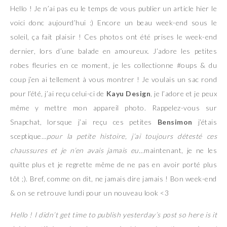
Hello ! Je n’ai pas eu le temps de vous publier un article hier le
voici donc aujourd’hui :) Encore un beau week-end sous le
soleil, ça fait plaisir ! Ces photos ont été prises le week-end
dernier, lors d’une balade en amoureux. J’adore les petites
robes fleuries en ce moment, je les collectionne #oups & du
coup j’en ai tellement à vous montrer ! Je voulais un sac rond
pour l’été, j’ai reçu celui-ci de
Kayu Design
, je l’adore et je peux
même y mettre mon appareil photo. Rappelez-vous sur
Snapchat, lorsque j’ai reçu ces petites
Bensimon
j’étais
sceptique…
pour la petite histoire, j’ai toujours détesté ces
chaussures et je n’en avais jamais eu…
maintenant, je ne les
quitte plus et je regrette même de ne pas en avoir porté plus
tôt ;). Bref, comme on dit, ne jamais dire jamais ! Bon week-end
& on se retrouve lundi pour un nouveau look <3
Hello ! I didn’t get time to publish yesterday’s post so here is it