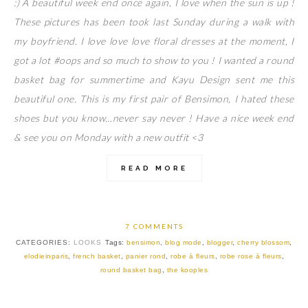
:) A beautiful week end once again, I love when the sun is up !
These pictures has been took last Sunday during a walk with
my boyfriend. I love love love floral dresses at the moment, I
got a lot #oops and so much to show to you ! I wanted a round
basket bag for summertime and Kayu Design sent me this
beautiful one. This is my first pair of Bensimon, I hated these
shoes but you know…never say never ! Have a nice week end
& see you on Monday with a new outfit <3
READ MORE
7 COMMENTS
CATEGORIES:
LOOKS
Tags:
bensimon
,
blog mode
,
blogger
,
cherry blossom
,
elodieinparis
,
french basket
,
panier rond
,
robe à fleurs
,
robe rose à fleurs
,
round basket bag
,
the kooples