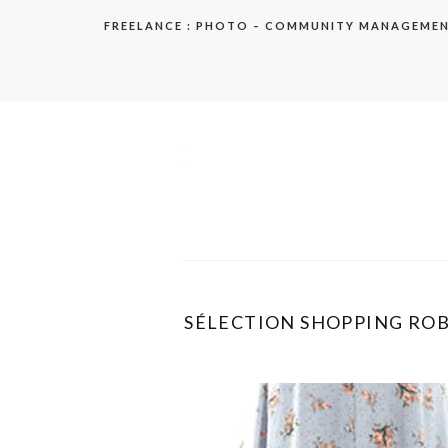
Aller
FREELANCE : PHOTO – COMMUNITY MANAGEME
au
contenu
elodie
SÉLECTION SHOPPING ROBES