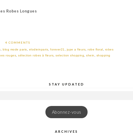
Les Robes Longues
4 COMMENTS
e
,
blog mode paris
,
elodieinparis
,
forever21
,
jupe a fleurs
,
robe floral
,
robes
bes rouges
,
sélection robes à fleurs
,
selection shopping
,
shein
,
shopping
STAY UPDATED
Abonnez-vous
ARCHIVES