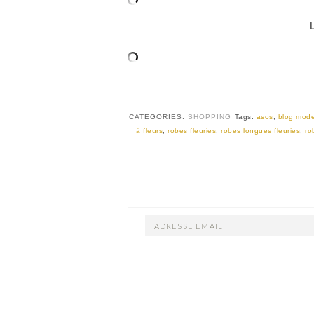
CATEGORIES:
SHOPPING
Tags:
asos
,
blog mod
à fleurs
,
robes fleuries
,
robes longues fleuries
,
ro
ADRESSE
EMAIL