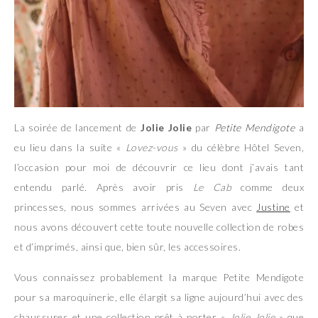
La soirée de lancement de
Jolie Jolie
par
Petite Mendigote
a
eu lieu dans la suite «
Lovez-vous
» du célèbre Hôtel Seven,
l’occasion pour moi de découvrir ce lieu dont j’avais tant
entendu parlé. Après avoir pris
Le Cab
comme deux
princesses, nous sommes arrivées au Seven avec
Justine
et
nous avons découvert cette toute nouvelle collection de robes
et d’imprimés, ainsi que, bien sûr, les accessoires.
Vous connaissez probablement la marque Petite Mendigote
pour sa maroquinerie, elle élargit sa ligne aujourd’hui avec des
chaussures et une collection prêt à porter «
Jolie Jolie
» que