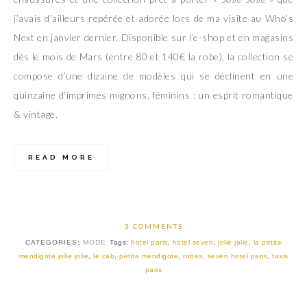
j’avais d’ailleurs repérée et adorée lors de ma visite au Who’s
Next en janvier dernier. Disponible sur l’e-shop et en magasins
dès le mois de Mars (entre 80 et 140€ la robe), la collection se
compose d’une dizaine de modèles qui se déclinent en une
quinzaine d’imprimés mignons, féminins : un esprit romantique
& vintage.
READ MORE
3 COMMENTS
CATEGORIES:
MODE
Tags:
hotel paris
,
hotel seven
,
jolie jolie
,
la petite
mendigote jolie jolie
,
le cab
,
petite mendigote
,
robes
,
seven hotel paris
,
taxis
paris