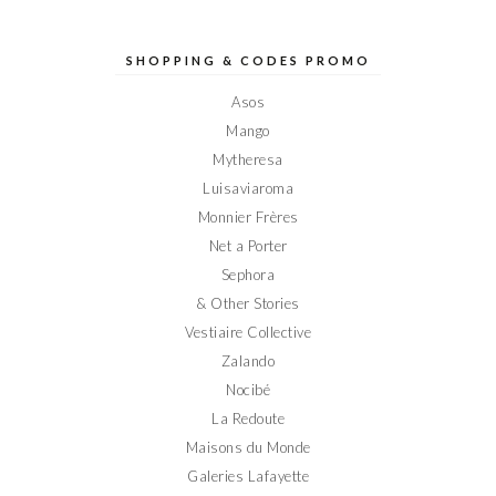
profil
profil
profil
profil
profil
de
de
de
de
de
Elodieinparis
Elodieinparis
Elodieinparis
Elodieinparis
Elodieinparis
sur
sur
sur
sur
sur
SHOPPING & CODES PROMO
Facebook
Twitter
Instagram
Pinterest
YouTube
Asos
Mango
Mytheresa
Luisaviaroma
Monnier Frères
Net a Porter
Sephora
& Other Stories
Vestiaire Collective
Zalando
Nocibé
La Redoute
Maisons du Monde
Galeries Lafayette