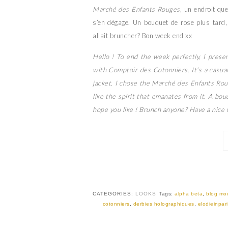
Marché des Enfants Rouges
, un endroit qu
s’en dégage. Un bouquet de rose plus tard, v
allait bruncher? Bon week end xx
Hello ! To end the week perfectly, I prese
with Comptoir des Cotonniers. It’s a casual c
jacket. I chose the Marché des Enfants Roug
like the spirit that emanates from it. A bouq
hope you like ! Brunch anyone? Have a nice
CATEGORIES:
LOOKS
Tags:
alpha beta
,
blog mo
cotonniers
,
derbies holographiques
,
elodieinpar