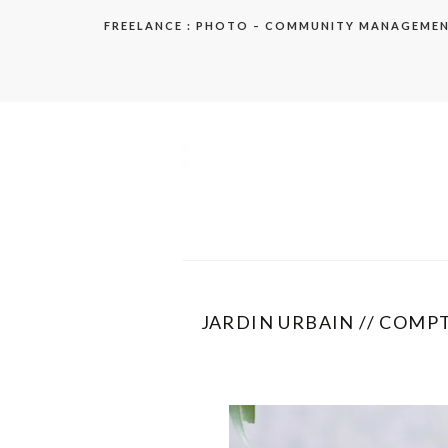
Aller
FREELANCE : PHOTO – COMMUNITY MANAGEME
au
contenu
elodie
JARDIN URBAIN // COMP