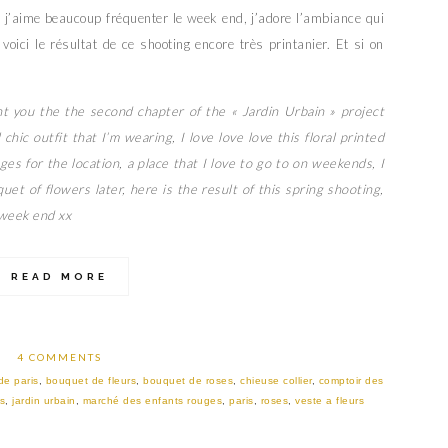
e j’aime beaucoup fréquenter le week end, j’adore l’ambiance qui
oici le résultat de ce shooting encore très printanier. Et si on
nt you the the second chapter of the « Jardin Urbain » project
hic outfit that I’m wearing, I love love love this floral printed
es for the location, a place that I love to go to on weekends, I
uet of flowers later, here is the result of this spring shooting,
 week end xx
READ MORE
4 COMMENTS
de paris
,
bouquet de fleurs
,
bouquet de roses
,
chieuse collier
,
comptoir des
is
,
jardin urbain
,
marché des enfants rouges
,
paris
,
roses
,
veste a fleurs