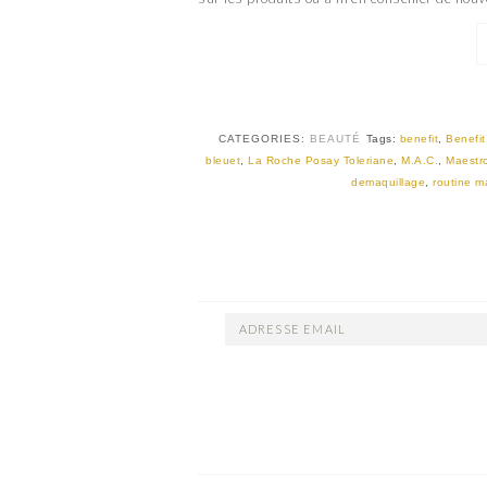
CATEGORIES:
BEAUTÉ
Tags:
benefit
,
Benefi
bleuet
,
La Roche Posay Toleriane
,
M.A.C.
,
Maestro
demaquillage
,
routine m
ADRESSE
EMAIL