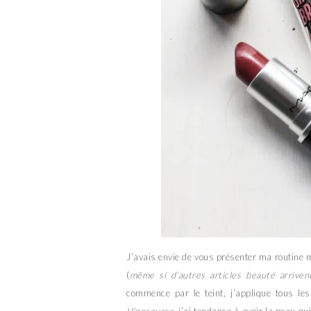
J’avais envie de vous présenter ma routine
(
même si d’autres articles beauté arrivent
commence par le teint, j’applique tous le
Vinosource
, j’ai tendance à avoir la peau qui