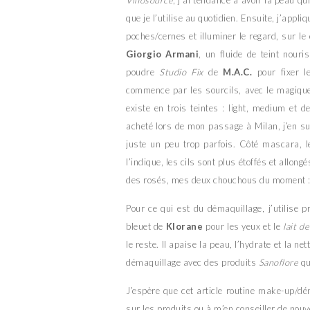
que je l’utilise au quotidien. Ensuite, j’appl
poches/cernes et illuminer le regard, sur le
Giorgio Armani
, un fluide de teint nouri
poudre
Studio Fix
de
M.A.C.
pour fixer l
commence par les sourcils, avec le magiq
existe en trois teintes : light, medium et 
acheté lors de mon passage à Milan, j’en suis
juste un peu trop parfois. Côté mascara, 
l’indique, les cils sont plus étoffés et allon
des rosés, mes deux chouchous du moment 
Pour ce qui est du démaquillage, j’utilise 
bleuet de
Klorane
pour les yeux et le
lait d
le reste. Il apaise la peau, l’hydrate et la ne
démaquillage avec des produits
Sanoflore
qu
J’espère que cet article routine make-up/d
sur les produits ou à m’en conseiller de nouv