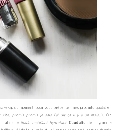
 make-up du moment, pour vous présenter mes produits quotidien
 vite, promis promis je sais j’ai dit ça il y a un mois…
). On
s matins le
fluide matifiant hydratant
Caudalie
de la gamme
 brille au fil de la journée et j’ai vu une nette amélioration depuis