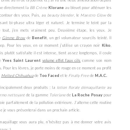
ique directement la
BB Crème
Klorane
au bleuet pour atténuer les
 contour des yeux. Puis, au
beauty blender
, le
Maestro Glow
de
ssant bi-phase ultra léger et naturel. Je termine le teint par la
e tout, j’en mets vraiment peu. Deuxième étape, les yeux. Je
ue
Gimme Brow
de
Benefit
, un gel volumateur sourcils teinté. Il
deep. Pour les yeux, en ce moment j’utilise un crayon noir
Kiko
,
 plutôt satisfaite il est intense, tient assez longtemps, il coule
le
Yves Saint Laurent
volume effet faux cils
comme son nom
gés. Pour les lèvres, je porte moins de rouge en ce moment au profit
:
Melted
Chihuahua
de
Too Faced
et le
Finally Free
de
M.A.C.
principalement deux produits : la
lotion florale démaquillante
au
ermo nettoyant
de la gamme
Toleriane
de
La Roche Posay
pour
ttoie parfaitement de la pollution extérieure. J’alterne cette routine
e je vous présenterai dans un prochain article.
émaquillage vous aura plu, n’hésitez pas à me donner votre avis
eaux :)