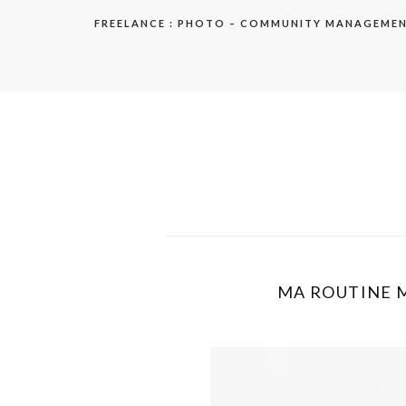
Aller
FREELANCE : PHOTO – COMMUNITY MANAGEME
au
contenu
elodie
MA ROUTINE M