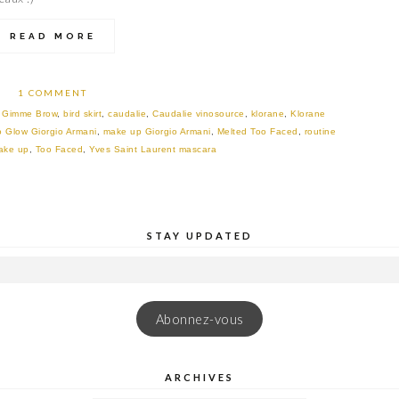
READ MORE
1 COMMENT
t Gimme Brow
,
bird skirt
,
caudalie
,
Caudalie vinosource
,
klorane
,
Klorane
 Glow Giorgio Armani
,
make up Giorgio Armani
,
Melted Too Faced
,
routine
ake up
,
Too Faced
,
Yves Saint Laurent mascara
STAY UPDATED
Abonnez-vous
ARCHIVES