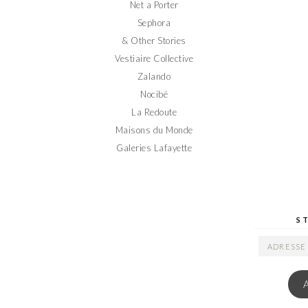
Net a Porter
Sephora
& Other Stories
Vestiaire Collective
Zalando
Nocibé
La Redoute
Maisons du Monde
Galeries Lafayette
S
ADRESSE
EMAIL