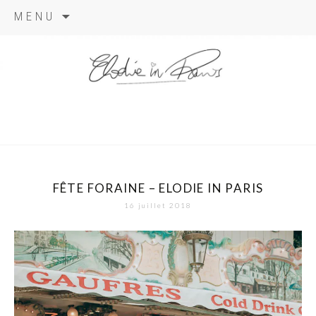
Aller
MENU
au
contenu
elodie in
paris
FÊTE FORAINE – ELODIE IN PARIS
16 juillet 2018