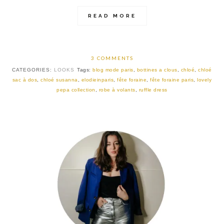
READ MORE
3 COMMENTS
CATEGORIES:
LOOKS
Tags:
blog mode paris
,
bottines a clous
,
chloé
,
chloé
sac à dos
,
chloé susanna
,
elodieinparis
,
fête foraine
,
fête foraine paris
,
lovely
pepa collection
,
robe à volants
,
ruffle dress