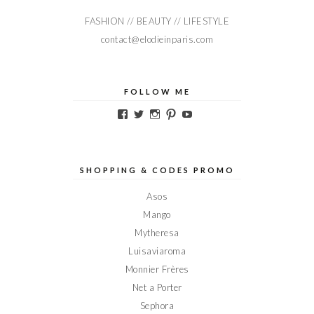
FASHION // BEAUTY // LIFESTYLE
contact@elodieinparis.com
FOLLOW ME
Voir
Voir
Voir
Voir
Voir
le
le
le
le
le
profil
profil
profil
profil
profil
de
de
de
de
de
Elodieinparis
Elodieinparis
Elodieinparis
Elodieinparis
Elodieinparis
sur
sur
sur
sur
sur
SHOPPING & CODES PROMO
Facebook
Twitter
Instagram
Pinterest
YouTube
Asos
Mango
Mytheresa
Luisaviaroma
Monnier Frères
Net a Porter
Sephora