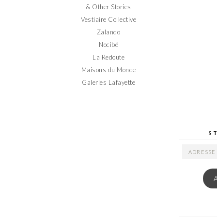
& Other Stories
Vestiaire Collective
Zalando
Nocibé
La Redoute
Maisons du Monde
Galeries Lafayette
S
ADRESSE
EMAIL