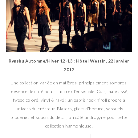
Rynshu Automne/Hiver 12-13 : Hôtel Westin, 22 janvier
2012
Une collection variée en matières, principalement sombres,
présence de doré pour illuminer l’ensemble. Cuir, matelassé,
tweed coloré, vinyl & rayé : un esprit rock’n’roll propre à
l’univers du créateur. Blazers, gilets d’homme, sarouels,
broderies et soucis du détail, un côté androgyne pour cette
collection harmonieuse.