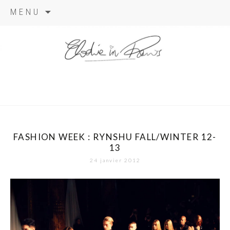
Aller
MENU
au
contenu
elodie in
paris
FASHION WEEK : RYNSHU FALL/WINTER 12-
13
24 janvier 2012