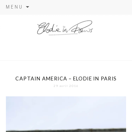
Aller
MENU
au
contenu
elodie in
paris
CAPTAIN AMERICA – ELODIE IN PARIS
29 avril 2016