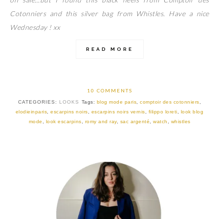
Cotonniers and this silver bag from Whistles. Have a nice
Wednesday ! xx
READ MORE
10 COMMENTS
CATEGORIES:
LOOKS
Tags:
blog mode paris
,
comptoir des cotonniers
,
elodieinparis
,
escarpins noirs
,
escarpins noirs vernis
,
filippo loreti
,
look blog
mode
,
look escarpins
,
romy and ray
,
sac argenté
,
watch
,
whistles