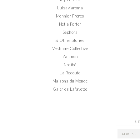
Luisaviaroma
Monnier Frères
Net a Porter
Sephora
& Other Stories
Vestiaire Collective
Zalando
Nocibé
La Redoute
Maisons du Monde
Galeries Lafayette
S
ADRESSE