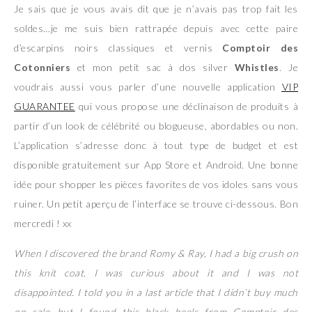
Je sais que je vous avais dit que je n’avais pas trop fait les
soldes…je me suis bien rattrapée depuis avec cette paire
d’escarpins noirs classiques et vernis
Comptoir des
Cotonniers
et mon petit sac à dos silver
Whistles
. Je
voudrais aussi vous parler d’une nouvelle application
VIP
GUARANTEE
qui vous propose une déclinaison de produits à
partir d’un look de célébrité ou blogueuse, abordables ou non.
L’application s’adresse donc à tout type de budget et est
disponible gratuitement sur App Store et Android. Une bonne
idée pour shopper les pièces favorites de vos idoles sans vous
ruiner. Un petit aperçu de l’interface se trouve ci-dessous. Bon
mercredi ! xx
When I discovered the brand Romy & Ray, I had a big crush on
this knit coat. I was curious about it and I was not
disappointed. I told you in a last article that I didn’t buy much
on sale…but I found this black heels from Comptoir des