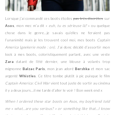
Lorsque j’ai commandé ces boots étoiles
pas très discrètes
sur
Asos
, mon mec m’a dit «
euh, tu es sérieuse là?
» ou quelque
chose dans le genre…je savais qu’elles ne feraient pas
l’unanimité mais je les trouvent cool moi, mes boots
Captain
America
(
geekerie mode : on)
. J’ai donc décidé d’assortir mon
look à mes boots, coloristiquement parlant, avec une veste
Zara
datant de l’été dernier, une blouse à volants trop
mignonne
Balzac Paris
, mon jean adoré
Bershka
et mon sac
argenté
Whistles
. Ce titre tombe plutôt à pic puisque le film
Captain America: Civil War
vient tout juste de sortir au cinéma
il y a deux jours…il me tarde d’aller le voir ! Bon week end x
When I ordered these star boots on Asos, my boyfriend told
me « what…are you serious? » or something like that…I know