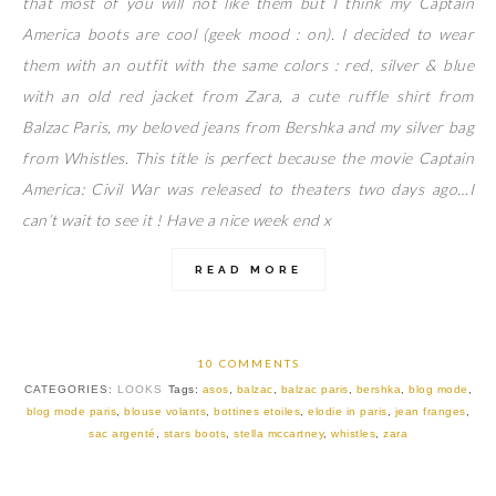
that most of you will not like them but I think my Captain
America boots are cool (geek mood : on). I decided to wear
them with an outfit with the same colors : red, silver & blue
with an old red jacket from Zara, a cute ruffle shirt from
Balzac Paris, my beloved jeans from Bershka and my silver bag
from Whistles. This title is perfect because the movie Captain
America: Civil War was released to theaters two days ago…I
can’t wait to see it ! Have a nice week end x
READ MORE
10 COMMENTS
CATEGORIES:
LOOKS
Tags:
asos
,
balzac
,
balzac paris
,
bershka
,
blog mode
,
blog mode paris
,
blouse volants
,
bottines etoiles
,
elodie in paris
,
jean franges
,
sac argenté
,
stars boots
,
stella mccartney
,
whistles
,
zara