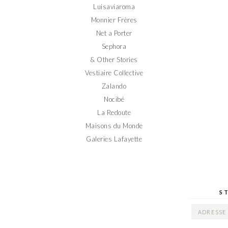
Luisaviaroma
Monnier Frères
Net a Porter
Sephora
& Other Stories
Vestiaire Collective
Zalando
Nocibé
La Redoute
Maisons du Monde
Galeries Lafayette
S
ADRESSE
EMAIL