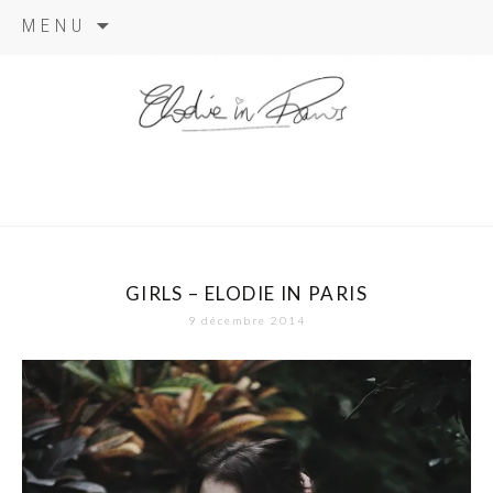
Aller
MENU
au
contenu
elodie in
paris
GIRLS – ELODIE IN PARIS
9 décembre 2014