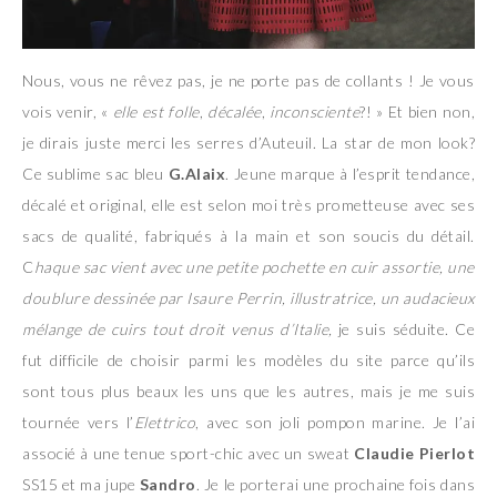
Nous, vous ne rêvez pas, je ne porte pas de collants ! Je vous
vois venir, «
elle est folle
,
décalée
,
inconsciente
?! » Et bien non,
je dirais juste merci les serres d’Auteuil. La star de mon look?
Ce sublime sac bleu
G.Alaix
. Jeune marque à l’esprit tendance,
décalé et original, elle est selon moi très prometteuse avec ses
sacs de qualité, fabriqués à la main et son soucis du détail.
C
haque sac vient avec une petite pochette en cuir assortie, une
doublure dessinée par Isaure Perrin, illustratrice, un audacieux
mélange de cuirs tout droit venus d’Italie,
je suis séduite. Ce
fut difficile de choisir parmi les modèles du site parce qu’ils
sont tous plus beaux les uns que les autres, mais je me suis
tournée vers l’
Elettrico
, avec son joli pompon marine. Je l’ai
associé à une tenue sport-chic avec un sweat
Claudie Pierlot
SS15 et ma jupe
Sandro
. Je le porterai une prochaine fois dans