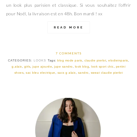
un look plus parisien et classique. Si vous souhaitez l’offrir
pour Noël, la livraison est en 48h. Bon mardi ! xx
READ MORE
7 COMMENTS
CATEGORIES:
LOOKS
Tags:
blog mode paris
,
claudie pierlot
,
elodieinparis
,
g.alaix
,
girls
,
jupe ajourée
,
jupe sandro
,
look blog
,
look sport chic
,
pertini
shoes
,
sac bleu electrique
,
sacs g alaix
,
sandro
,
sweat claudie pierlot