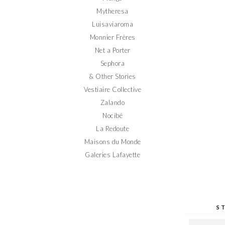
Mytheresa
Luisaviaroma
Monnier Frères
Net a Porter
Sephora
& Other Stories
Vestiaire Collective
Zalando
Nocibé
La Redoute
Maisons du Monde
Galeries Lafayette
S