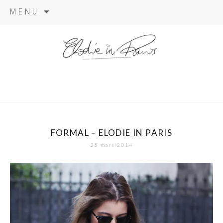
Aller
MENU
au
contenu
elodie in
paris
FORMAL – ELODIE IN PARIS
25 mars 2014