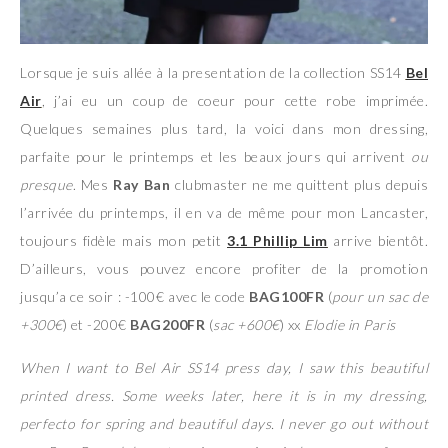
Lorsque je suis allée à la presentation de la collection SS14
Bel
Air
, j’ai eu un coup de coeur pour cette robe imprimée.
Quelques semaines plus tard, la voici dans mon dressing,
parfaite pour le printemps et les beaux jours qui arrivent
ou
presque
. Mes
Ray Ban
clubmaster ne me quittent plus depuis
l’arrivée du printemps, il en va de même pour mon Lancaster,
toujours fidèle mais mon petit
3.1 Phillip Lim
arrive bientôt.
D’ailleurs, vous pouvez encore profiter de la promotion
jusqu’a ce soir : -100€ avec le code
BAG100FR
(
pour un sac de
+300€
) et -200€
BAG200FR
(
sac +600€
) xx
Elodie in Paris
When I want to Bel Air SS14 press day, I saw this beautiful
printed dress. Some weeks later, here it is in my dressing,
perfecto for spring and beautiful days. I never go out without