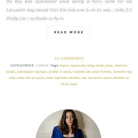
my Ray Ban clubmaster since spring is here, same for my
Lancaster bag except that the new one is on its way : hello 3.1
Phillip Lim ! xx Elodie in Paris
READ MORE
11 COMMENTS
CATEGORIES:
LOOKS
Tags:
bijoux swarovski
,
blog mode paris
,
bottines
jonak
,
clubmaster ray-ban
,
elodie in paris
,
lunettes de soleil femme
,
lunettes ray
ban
,
robe bel air paris
,
robe imprimée femme
,
sac lancaster paris
,
talullah tu
heart rings