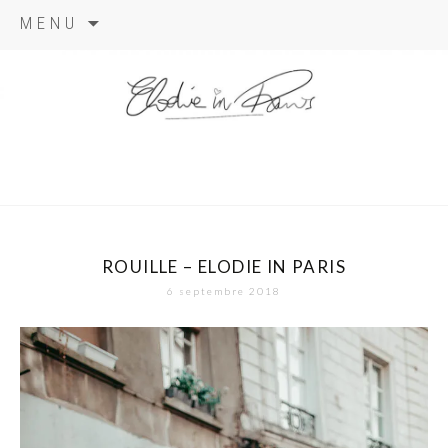
Aller
MENU
au
contenu
elodie in
paris
ROUILLE – ELODIE IN PARIS
6 septembre 2018