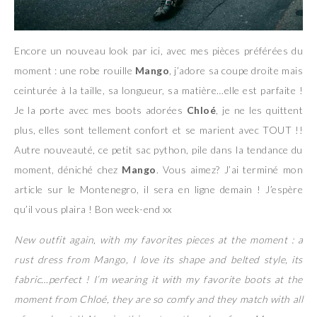
Encore un nouveau look par ici, avec mes pièces préférées du
moment : une robe rouille
Mango
, j’adore sa coupe droite mais
ceinturée à la taille, sa longueur, sa matière…elle est parfaite !
Je la porte avec mes boots adorées
Chloé
, je ne les quittent
plus, elles sont tellement confort et se marient avec TOUT !!
Autre nouveauté, ce petit sac python, pile dans la tendance du
moment, déniché chez
Mango
. Vous aimez? J’ai terminé mon
article sur le Montenegro, il sera en ligne demain ! J’espère
qu’il vous plaira ! Bon week-end xx
New outfit again, with my favorites pieces at the moment : a
rust dress from Mango, I love its shape and belted style, its
fabric…perfect ! I’m wearing it with my favorite boots at the
moment from Chloé, they are so comfy and they match with all