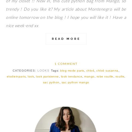
of my closet !! New in, this cute python bag from Mango, so
trendy ! Do you like it? My article about Montenegro will be
online tomorrow on the blog ! I hope you will like it ! Have a
nice week-end xx
READ MORE
1 COMMENT
CATEGORIES:
LOOKS
Tags:
blog mode paris
,
chloé
,
chloé susanna
,
elodieinparis
,
look
,
look parisienne
,
look tendance
,
mango
,
robe rouille
,
rouille
,
sac python
,
sac python mango