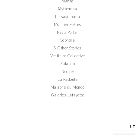
Mango
Mytheresa
Luisaviaroma
Monnier Frères
Net a Porter
Sephora
& Other Stories
Vestiaire Collective
Zalando
Nocibé
La Redoute
Maisons du Monde
Galeries Lafayette
S