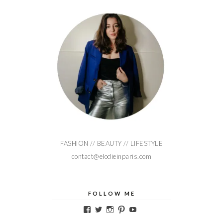
FASHION // BEAUTY // LIFESTYLE
contact@elodieinparis.com
FOLLOW ME
Voir
Voir
Voir
Voir
Voir
le
le
le
le
le