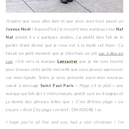
J’espère que vous allez bien et que vous avez tous passé un
Joyeux Noël
! Aujourd’hui j’ai ressorti mon manteau rose
Naf
Naf
acheté il y a quelques années, j’ai plutôt bien fait de le
garder étant donné que le rose est à la mode cet hiver. Ca
faisait un petit moment que je cherchais un joli
sac à dos en
cuir
, c’est vers la marque
Lancaster
que je me suis tourné
pour trouver cette petite merveille que vous pouvez apercevoir
sur mon épaule. Sinon, je vous présente aussi mon nouveau
sweat à message
Saint Paul Paris
«
Plage s’il te plaît
» une
marque qui fait des t-shirts/sweats plutôt cool en franglais et
ça donne des phrases telles que «
C’est Britney plage
» ou
encore «
Rock City plage
» en bref : ON ADORE ! xx
I hope you’re all fine and you had a nice christmas ! I’m