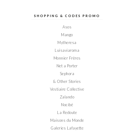
profil
profil
profil
profil
profil
de
de
de
de
de
Elodieinparis
Elodieinparis
Elodieinparis
Elodieinparis
Elodieinparis
sur
sur
sur
sur
sur
SHOPPING & CODES PROMO
Facebook
Twitter
Instagram
Pinterest
YouTube
Asos
Mango
Mytheresa
Luisaviaroma
Monnier Frères
Net a Porter
Sephora
& Other Stories
Vestiaire Collective
Zalando
Nocibé
La Redoute
Maisons du Monde
Galeries Lafayette