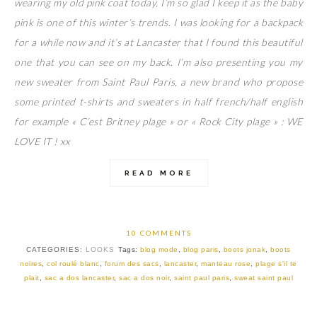
wearing my old pink coat today, I’m so glad I keep it as the baby
pink is one of this winter’s trends. I was looking for a backpack
for a while now and it’s at Lancaster that I found this beautiful
one that you can see on my back. I’m also presenting you my
new sweater from Saint Paul Paris, a new brand who propose
some printed t-shirts and sweaters in half french/half english
for example « C’est Britney plage » or « Rock City plage » : WE
LOVE IT ! xx
READ MORE
10 COMMENTS
CATEGORIES:
LOOKS
Tags:
blog mode
,
blog paris
,
boots jonak
,
boots
noires
,
col roulé blanc
,
forum des sacs
,
lancaster
,
manteau rose
,
plage s'il te
plait
,
sac a dos lancaster
,
sac a dos noir
,
saint paul paris
,
sweat saint paul