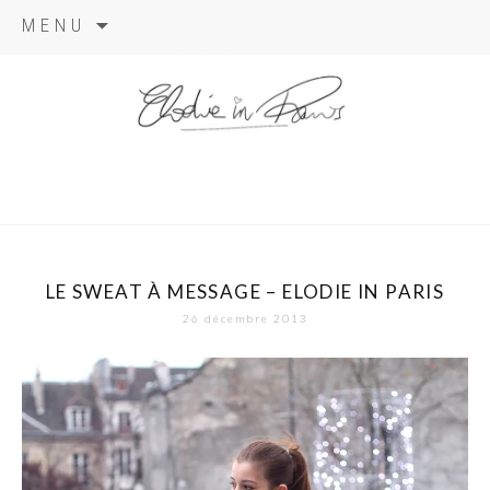
Aller
MENU
au
contenu
elodie in
paris
LE SWEAT À MESSAGE – ELODIE IN PARIS
26 décembre 2013