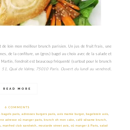
t de loin mon meilleur brunch parisien. Un jus de fruit frais, une
nes, de la confiture, un (gros) bagel au choix avec de la salade et
Martin, l’endroit est beaucoup fréquenté (surtout pour le brunch
 51, Quai de Valmy, 75010 Paris. Ouvert du lundi au vendredi,
READ MORE
6 COMMENTS
 bagels paris
,
adresses burgers paris
,
avis mamie burger
,
bagelstein avis
,
ne adresse où manger paris
,
brunch oh mon cake
,
café sésame brunch
,
h
,
manfred club sandwich
,
moutarde street avis
,
où manger à Paris
,
salad