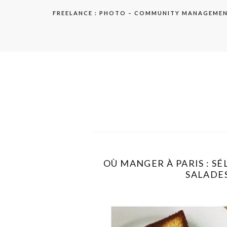
Aller
FREELANCE : PHOTO – COMMUNITY MANAGEME
au
contenu
elodie
OÙ MANGER À PARIS : SÉ
SALADES