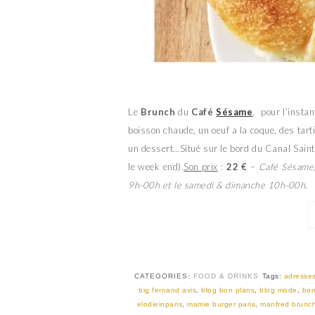
Le
Brunch
du
Café
Sésame
, pour l’instan
boisson chaude, un oeuf a la coque, des tarti
un dessert…Situé sur le bord du Canal Saint 
le week end).
Son prix
:
22 €
–
Café Sésame,
9h-00h et le samedi & dimanche 10h-00h.
CATEGORIES:
FOOD & DRINKS
Tags:
adresses
big fernand avis
,
blog bon plans
,
blog mode
,
bon
elodieinparis
,
mamie burger paris
,
manfred brunc