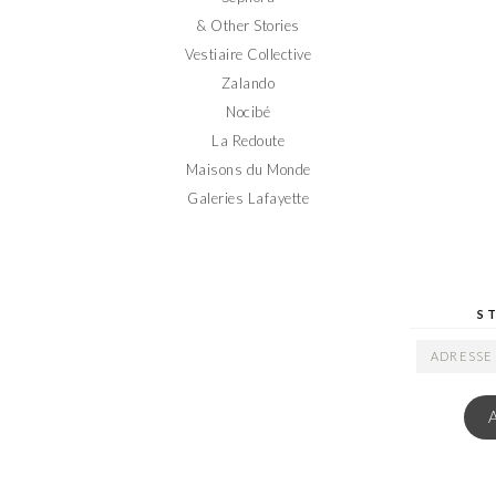
& Other Stories
Vestiaire Collective
Zalando
Nocibé
La Redoute
Maisons du Monde
Galeries Lafayette
S
ADRESSE
EMAIL