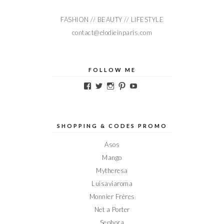
FASHION // BEAUTY // LIFESTYLE
contact@elodieinparis.com
FOLLOW ME
Voir
Voir
Voir
Voir
Voir
le
le
le
le
le
profil
profil
profil
profil
profil
de
de
de
de
de
Elodieinparis
Elodieinparis
Elodieinparis
Elodieinparis
Elodieinparis
sur
sur
sur
sur
sur
SHOPPING & CODES PROMO
Facebook
Twitter
Instagram
Pinterest
YouTube
Asos
Mango
Mytheresa
Luisaviaroma
Monnier Frères
Net a Porter
Sephora