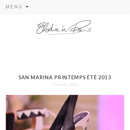
Aller
MENU
au
contenu
elodie in
paris
SAN MARINA PRINTEMPS ÉTÉ 2013
7 février 2013