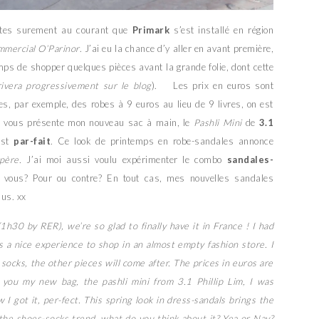
êtes surement au courant que
Primark
s’est installé en région
mmercial O’Parinor
. J’ai eu la chance d’y aller en avant première,
temps de shopper quelques pièces avant la grande folie, dont cette
rivera progressivement sur le blog
). Les prix en euros sont
es, par exemple, des robes à 9 euros au lieu de 9 livres, on est
e vous présente mon nouveau sac à main, le
Pashli Mini
de
3.1
 est
par-fait
. Ce look de printemps en robe-sandales annonce
père.
J’ai moi aussi voulu expérimenter le combo
sandales-
i vous? Pour ou contre? En tout cas, mes nouvelles sandales
lus. xx
1h30 by RER), we’re so glad to finally have it in France ! I had
s a nice experience to shop in an almost empty fashion store. I
socks, the other pieces will come after. The prices in euros are
 you my new bag, the pashli mini from 3.1 Phillip Lim, I was
I got it, per-fect. This spring look in dress-sandals brings the
t the shoes-socks trend, what do you think about it? Yea or Nay?