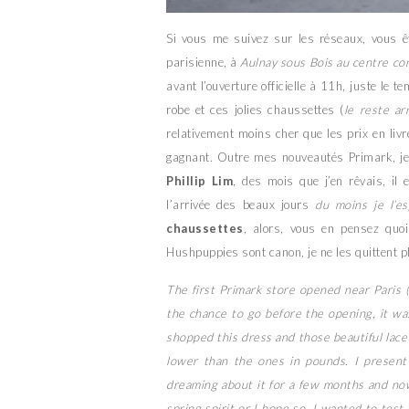
Si vous me suivez sur les réseaux, vous 
parisienne, à
Aulnay sous Bois au centre co
avant l’ouverture officielle à 11h, juste le 
robe et ces jolies chaussettes (
le reste ar
relativement moins cher que les prix en livr
gagnant. Outre mes nouveautés Primark, j
Phillip Lim
, des mois que j’en rêvais, il
l’arrivée des beaux jours
du moins je l’es
chaussettes
, alors, vous en pensez quo
Hushpuppies sont canon, je ne les quittent p
The first Primark store opened near Paris (
the chance to go before the opening, it wa
shopped this dress and those beautiful lace 
lower than the ones in pounds. I present
dreaming about it for a few months and now 
spring spirit or I hope so. I wanted to tes