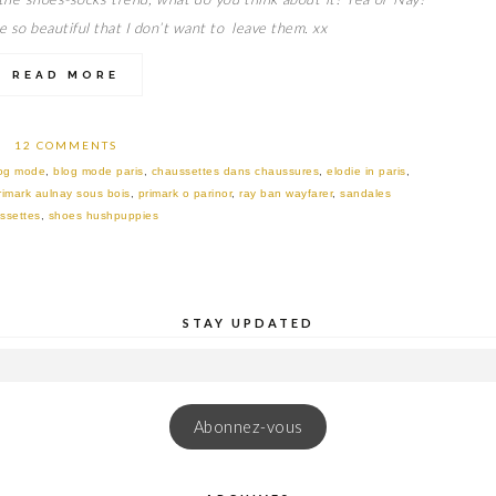
 so beautiful that I don’t want to leave them. xx
READ MORE
12 COMMENTS
og mode
,
blog mode paris
,
chaussettes dans chaussures
,
elodie in paris
,
rimark aulnay sous bois
,
primark o parinor
,
ray ban wayfarer
,
sandales
ssettes
,
shoes hushpuppies
STAY UPDATED
Abonnez-vous