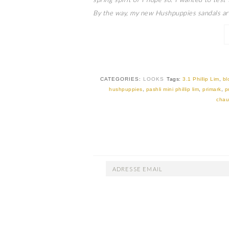
By the way, my new Hushpuppies sandals are
CATEGORIES:
LOOKS
Tags:
3.1 Phillip Lim
,
bl
hushpuppies
,
pashli mini phillip lim
,
primark
,
p
chau
ADRESSE
EMAIL