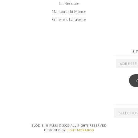
La Redoute
Maisons du Monde
Galeries Lafayette
S
ADRESSE
EMAIL
ARCHIVES
ELODIE IN PARIS © 2026 ALL RIGHTS RESERVED
DESIGNED BY
LIGHT MORANGO