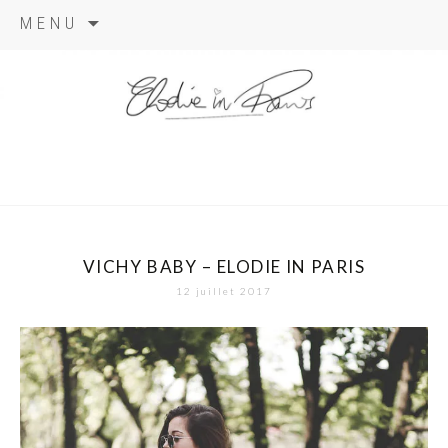
Aller
MENU
au
contenu
elodie in
paris
VICHY BABY – ELODIE IN PARIS
12 juillet 2017