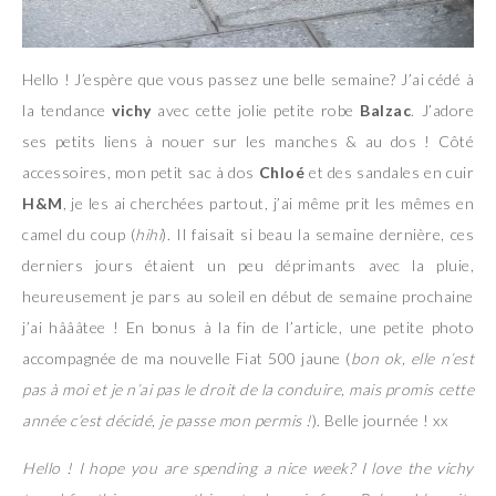
Hello ! J’espère que vous passez une belle semaine? J’ai cédé à
la tendance
vichy
avec cette jolie petite robe
Balzac
. J’adore
ses petits liens à nouer sur les manches & au dos ! Côté
accessoires, mon petit sac à dos
Chloé
et des sandales en cuir
H&M
, je les ai cherchées partout, j’ai même prit les mêmes en
camel du coup (
hihi
). Il faisait si beau la semaine dernière, ces
derniers jours étaient un peu déprimants avec la pluie,
heureusement je pars au soleil en début de semaine prochaine
j’ai hâââtee ! En bonus à la fin de l’article, une petite photo
accompagnée de ma nouvelle Fiat 500 jaune (
bon ok, elle n’est
pas à moi et je n’ai pas le droit de la conduire, mais promis cette
année c’est décidé, je passe mon permis !
). Belle journée ! xx
Hello ! I hope you are spending a nice week? I love the vichy