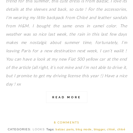
trend for this summer, this cute dress is from Balzac. I love its
details at the sleeves and back, so cute ! For the accessories,
I’m wearing my little backpack from Chloé and leather sandals
from H&M. I bought the same ones in camel color. The
weather was so nice last week, the rain in this last few days
makes me nostalgic about summer time, fortunately, I’m
leaving Paris for a new destination next week, I can’t waiiit !
You can have a look at my new Fiat 500 yellow car at the end
of the article (all right, it’s not mine and I’m not able to drive it,
but I promise to get my driving license this year !) Have a nice
day ! xx
READ MORE
8 COMMENTS
CATEGORIES:
LOOKS
Tags:
balzac paris
,
blog mode
,
blogger
,
chloé
,
chloé