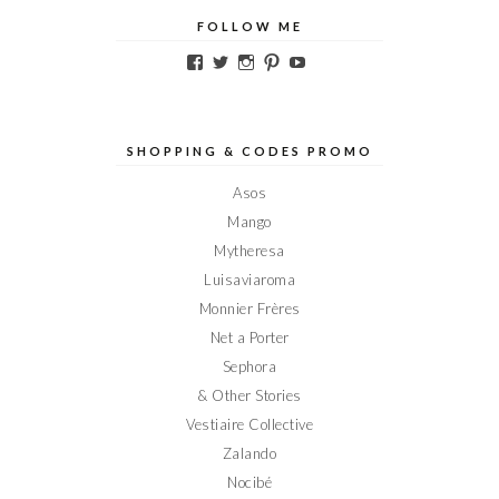
FOLLOW ME
Voir
Voir
Voir
Voir
Voir
le
le
le
le
le
profil
profil
profil
profil
profil
de
de
de
de
de
Elodieinparis
Elodieinparis
Elodieinparis
Elodieinparis
Elodieinparis
sur
sur
sur
sur
sur
SHOPPING & CODES PROMO
Facebook
Twitter
Instagram
Pinterest
YouTube
Asos
Mango
Mytheresa
Luisaviaroma
Monnier Frères
Net a Porter
Sephora
& Other Stories
Vestiaire Collective
Zalando
Nocibé