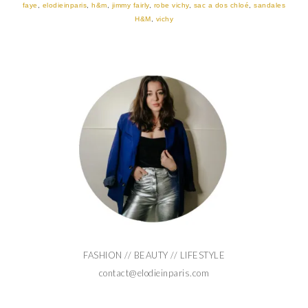
faye
,
elodieinparis
,
h&m
,
jimmy fairly
,
robe vichy
,
sac a dos chloé
,
sandales
H&M
,
vichy
FASHION // BEAUTY // LIFESTYLE
contact@elodieinparis.com