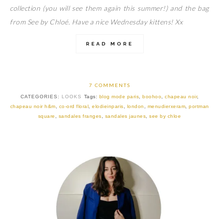
collection (you will see them again this summer!) and the bag
from See by Chloé. Have a nice Wednesday kittens! Xx
READ MORE
7 COMMENTS
CATEGORIES:
LOOKS
Tags:
blog mode paris
,
boohoo
,
chapeau noir
,
chapeau noir h&m
,
co-ord floral
,
elodieinparis
,
london
,
menudierxeram
,
portman
square
,
sandales franges
,
sandales jaunes
,
see by chloe