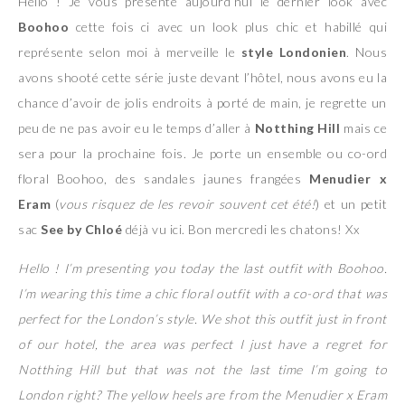
Hello ! Je vous présente aujourd’hui le dernier look avec
Boohoo
cette fois ci avec un look plus chic et habillé qui
représente selon moi à merveille le
style Londonien
. Nous
avons shooté cette série juste devant l’hôtel, nous avons eu la
chance d’avoir de jolis endroits à porté de main, je regrette un
peu de ne pas avoir eu le temps d’aller à
Notthing Hill
mais ce
sera pour la prochaine fois. Je porte un ensemble ou co-ord
floral Boohoo, des sandales jaunes frangées
Menudier x
Eram
(
vous risquez de les revoir souvent cet été!
) et un petit
sac
See by Chloé
déjà vu ici. Bon mercredi les chatons! Xx
Hello ! I’m presenting you today the last outfit with Boohoo.
I’m wearing this time a chic floral outfit with a co-ord that was
perfect for the London’s style. We shot this outfit just in front
of our hotel, the area was perfect I just have a regret for
Notthing Hill but that was not the last time I’m going to
London right? The yellow heels are from the Menudier x Eram