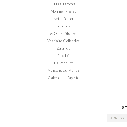
Luisaviaroma
Monnier Frères
Net a Porter
Sephora
& Other Stories
Vestiaire Collective
Zalando
Nocibé
La Redoute
Maisons du Monde
Galeries Lafayette
S
ADRESSE
EMAIL