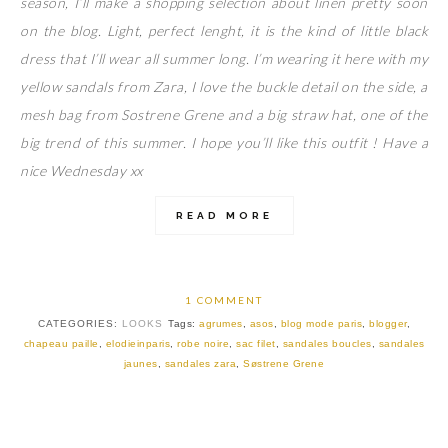
season, I’ll make a shopping selection about linen pretty soon
on the blog. Light, perfect lenght, it is the kind of little black
dress that I’ll wear all summer long. I’m wearing it here with my
yellow sandals from Zara, I love the buckle detail on the side, a
mesh bag from Sostrene Grene and a big straw hat, one of the
big trend of this summer. I hope you’ll like this outfit ! Have a
nice Wednesday xx
READ MORE
1 COMMENT
CATEGORIES:
LOOKS
Tags:
agrumes
,
asos
,
blog mode paris
,
blogger
,
chapeau paille
,
elodieinparis
,
robe noire
,
sac filet
,
sandales boucles
,
sandales
jaunes
,
sandales zara
,
Søstrene Grene