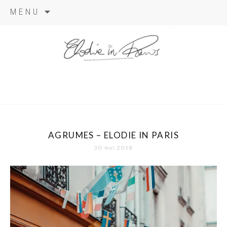
Aller
MENU
au
contenu
elodie in
paris
AGRUMES – ELODIE IN PARIS
30 mai 2018