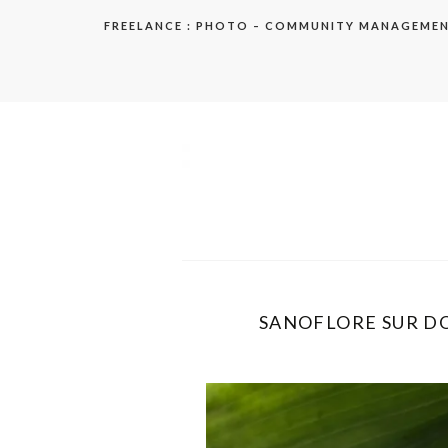
Aller
FREELANCE : PHOTO – COMMUNITY MANAGEME
au
contenu
elodie
SANOFLORE SUR DO