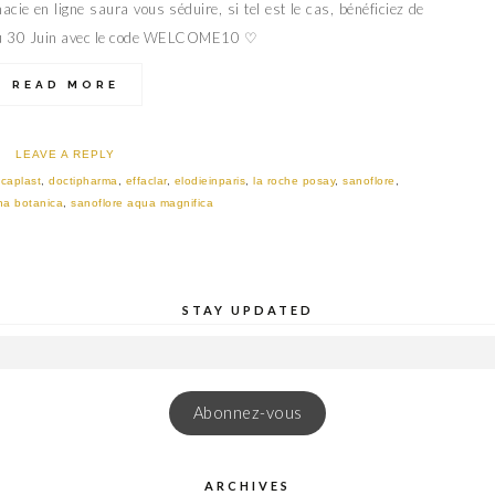
cie en ligne saura vous séduire, si tel est le cas, bénéficiez de
au 30 Juin avec le code WELCOME10 ♡
READ MORE
LEAVE A REPLY
icaplast
,
doctipharma
,
effaclar
,
elodieinparis
,
la roche posay
,
sanoflore
,
na botanica
,
sanoflore aqua magnifica
STAY UPDATED
Abonnez-vous
ARCHIVES