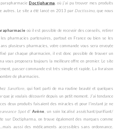
la parapharmacie
Doctipharma
, où j’ai pu trouver mes produits
e autres. Le site a été lancé en 2013 par
Doctissimo
, que nous
arapharmacie
où il est possible de recevoir des conseils, retirer
les pharmacies partenaires, partout en France ou bien se les
 dans plusieurs pharmacies, votre commande vous sera envoyée
 fixé par chaque pharmacien, il est donc possible de trouver un
ma vous proposera toujours la meilleure offre en premier. Le site
lement, passer commande est très simple et rapide. La livraison
 nombre de pharmacies.
chez
Sanoflore
, qui font parti de ma routine beauté et quelques
ar
que je voulais découvrir depuis un petit moment. J’ai tendance
ces deux produits faisaient des miracles et pour l’instant je ne
eaneance Spot
d’
Avène
, un soin localisé asséchant/purifiant/
 vaste sur Doctipharma, on trouve également des marques comme
…mais aussi des médicaments accessibles sans ordonnance.