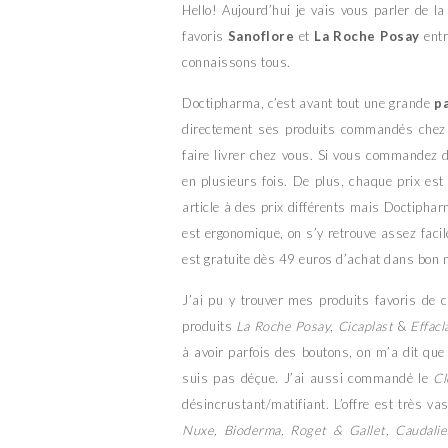
Hello! Aujourd’hui je vais vous parler de 
favoris
Sanoflore
et
La Roche Posay
entr
connaissons tous.
Doctipharma, c’est avant tout une grande
p
directement ses produits commandés chez 
faire livrer chez vous. Si vous commandez
en plusieurs fois. De plus, chaque prix est
article à des prix différents mais Doctiphar
est ergonomique, on s’y retrouve assez faci
est gratuite dès 49 euros d’achat dans bon
J’ai pu y trouver mes produits favoris de 
produits
La Roche Posay
,
Cicaplast
&
Effacl
à avoir parfois des boutons, on m’a dit que 
suis pas déçue. J’ai aussi commandé le
Cl
désincrustant/matifiant. L’offre est très
Nuxe, Bioderma, Roget & Gallet, Caudalie