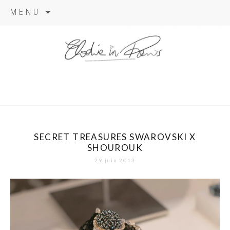
Aller
MENU
au
contenu
elodie in
paris
SECRET TREASURES SWAROVSKI X
SHOUROUK
29 juin 2013