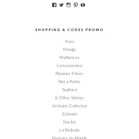
Voir
Voir
Voir
Voir
Voir
le
le
le
le
le
profil
profil
profil
profil
profil
de
de
de
de
de
Elodieinparis
Elodieinparis
Elodieinparis
Elodieinparis
Elodieinparis
sur
sur
sur
sur
sur
SHOPPING & CODES PROMO
Facebook
Twitter
Instagram
Pinterest
YouTube
Asos
Mango
Mytheresa
Luisaviaroma
Monnier Frères
Net a Porter
Sephora
& Other Stories
Vestiaire Collective
Zalando
Nocibé
La Redoute
Maisons du Monde