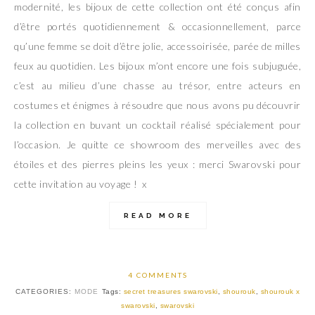
modernité, les bijoux de cette collection ont été conçus afin
d’être portés quotidiennement & occasionnellement, parce
qu’une femme se doit d’être jolie, accessoirisée, parée de milles
feux au quotidien. Les bijoux m’ont encore une fois subjuguée,
c’est au milieu d’une chasse au trésor, entre acteurs en
costumes et énigmes à résoudre que nous avons pu découvrir
la collection en buvant un cocktail réalisé spécialement pour
l’occasion. Je quitte ce showroom des merveilles avec des
étoiles et des pierres pleins les yeux : merci Swarovski pour
cette invitation au voyage ! x
READ MORE
4 COMMENTS
CATEGORIES:
MODE
Tags:
secret treasures swarovski
,
shourouk
,
shourouk x
swarovski
,
swarovski