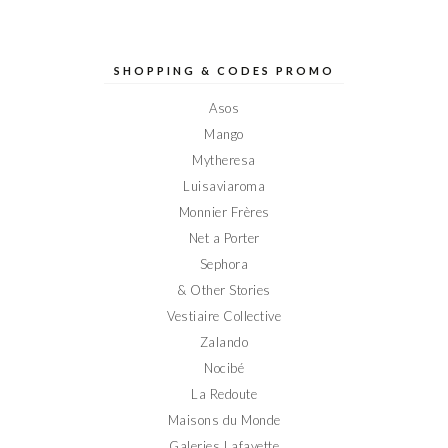
le
le
le
le
le
profil
profil
profil
profil
profil
de
de
de
de
de
Elodieinparis
Elodieinparis
Elodieinparis
Elodieinparis
Elodieinparis
sur
sur
sur
sur
sur
SHOPPING & CODES PROMO
Facebook
Twitter
Instagram
Pinterest
YouTube
Asos
Mango
Mytheresa
Luisaviaroma
Monnier Frères
Net a Porter
Sephora
& Other Stories
Vestiaire Collective
Zalando
Nocibé
La Redoute
Maisons du Monde
Galeries Lafayette