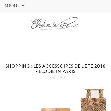
Aller
MENU
au
contenu
elodie in
paris
SHOPPING : LES ACCESSOIRES DE L’ÉTÉ 2018
– ELODIE IN PARIS
17 mars 2018