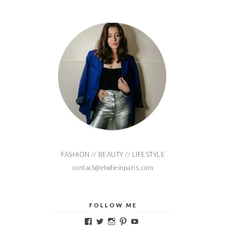
FASHION // BEAUTY // LIFESTYLE
contact@elodieinparis.com
FOLLOW ME
Voir
Voir
Voir
Voir
Voir