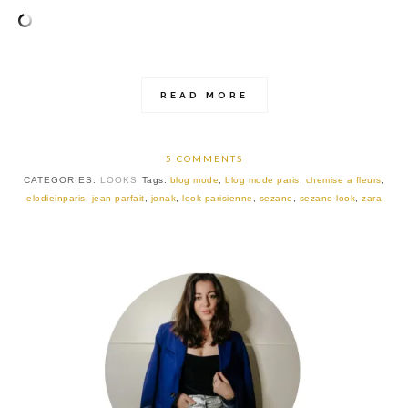
READ MORE
5 COMMENTS
CATEGORIES:
LOOKS
Tags:
blog mode
,
blog mode paris
,
chemise a fleurs
,
elodieinparis
,
jean parfait
,
jonak
,
look parisienne
,
sezane
,
sezane look
,
zara