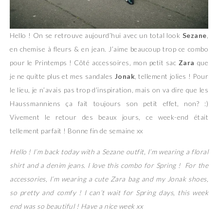
Hello ! On se retrouve aujourd’hui avec un total look
Sezane
,
en chemise à fleurs & en jean. J’aime beaucoup trop ce combo
pour le Printemps ! Côté accessoires, mon petit sac
Zara
que
je ne quitte plus et mes sandales
Jonak
, tellement jolies ! Pour
le lieu, je n’avais pas trop d’inspiration, mais on va dire que les
Haussmanniens ça fait toujours son petit effet, non? :)
Vivement le retour des beaux jours, ce week-end était
tellement parfait ! Bonne fin de semaine xx
Hello ! I’m back today with a Sezane outfit, I’m wearing a floral
shirt and a denim jeans. I love this combo for Spring ! For the
accessories, I’m wearing a cute Zara bag and my Jonak shoes,
so pretty and comfy ! I can’t wait for Spring days, this week
end was so beautiful ! Have a nice week xx