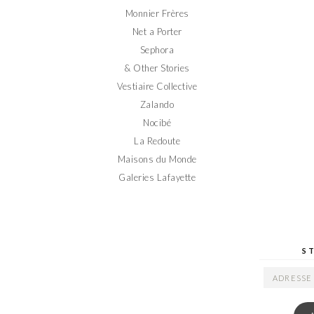
Monnier Frères
Net a Porter
Sephora
& Other Stories
Vestiaire Collective
Zalando
Nocibé
La Redoute
Maisons du Monde
Galeries Lafayette
S
ADRESSE
EMAIL