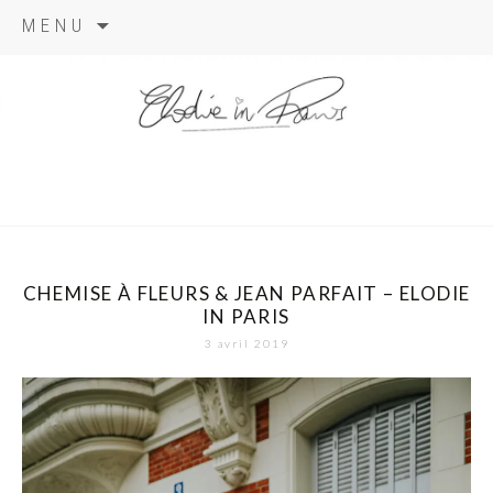
Aller
MENU
au
contenu
elodie in
paris
CHEMISE À FLEURS & JEAN PARFAIT – ELODIE
IN PARIS
3 avril 2019