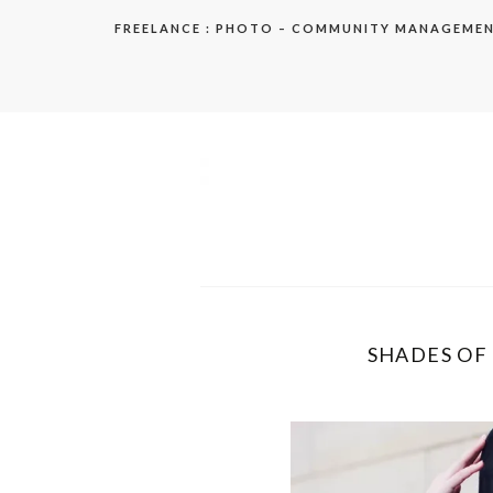
Aller
FREELANCE : PHOTO – COMMUNITY MANAGEME
au
contenu
elodie
SHADES OF 