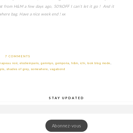
coat from H&M a few days ago, 50%OFF I can’t let it go ! And it
here bag. Have a nice week end ! xx
7 COMMENTS
hapeau noir
,
elodieinparis
,
gemmyo
,
gemporia
,
h&m
,
ichi
,
look blog mode
,
ris
,
shades of grey
,
somewhere
,
vagabond
STAY UPDATED
Abonnez-vous