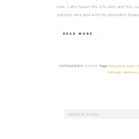
now. I also found this Ichi shirt and this 
matches very well with my minimalist Somew
READ MORE
CATEGORIES:
LOOKS
Tags:
blog mode paris
,
c
look gris
,
manteau g
ADRESSE
EMAIL