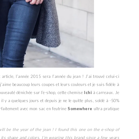
rticle, l’année 2015 sera l’année du jean ! J’ai trouvé celui-ci
 j’aime beaucoup leurs coupes et leurs couleurs et je suis fidèle à
uveauté dénichée sur l’e-shop, cette chemise
Ichi
à carreaux. Je
M
il y a quelques jours et depuis je ne le quitte plus, soldé à -50%
arfaitement avec mon sac en feutrine
Somewhere
ultra pratique
will be the year of the jean ! I found this one on the e-shop of
 its shape and colors, I’m wearing this brand since a few years