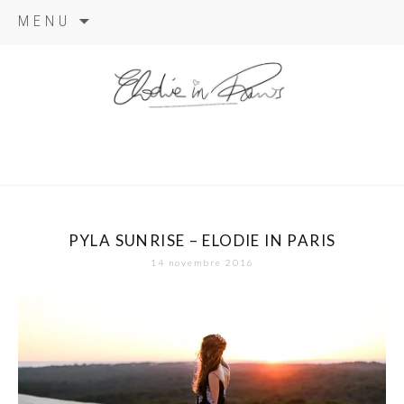
Aller
MENU
au
contenu
elodie in
paris
PYLA SUNRISE – ELODIE IN PARIS
14 novembre 2016