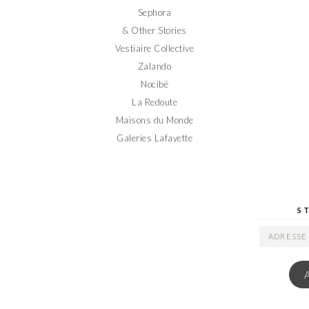
Sephora
& Other Stories
Vestiaire Collective
Zalando
Nocibé
La Redoute
Maisons du Monde
Galeries Lafayette
S
ADRESSE
EMAIL