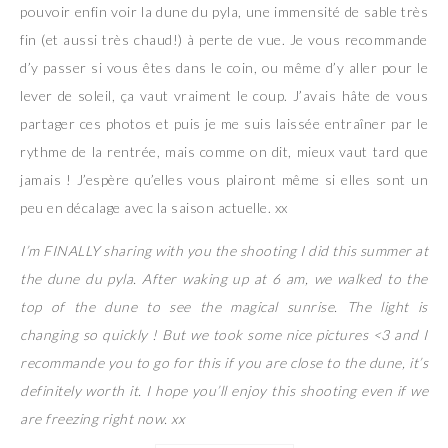
pouvoir enfin voir la dune du pyla, une immensité de sable très
fin (et aussi très chaud!) à perte de vue. Je vous recommande
d’y passer si vous êtes dans le coin, ou même d’y aller pour le
lever de soleil, ça vaut vraiment le coup. J’avais hâte de vous
partager ces photos et puis je me suis laissée entraîner par le
rythme de la rentrée, mais comme on dit, mieux vaut tard que
jamais ! J’espère qu’elles vous plairont même si elles sont un
peu en décalage avec la saison actuelle. xx
I’m FINALLY sharing with you the shooting I did this summer at
the dune du pyla. After waking up at 6 am, we walked to the
top of the dune to see the magical sunrise. The light is
changing so quickly ! But we took some nice pictures <3 and I
recommande you to go for this if you are close to the dune, it’s
definitely worth it. I hope you’ll enjoy this shooting even if we
are freezing right now. xx