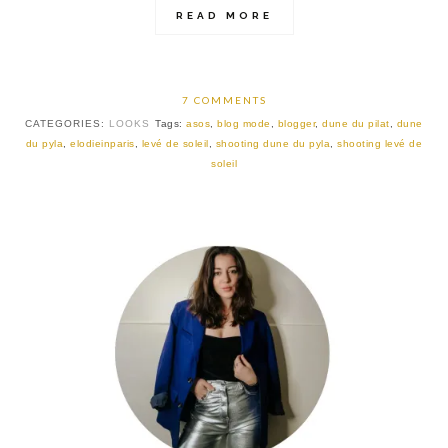
READ MORE
7 COMMENTS
CATEGORIES:
LOOKS
Tags:
asos
,
blog mode
,
blogger
,
dune du pilat
,
dune
du pyla
,
elodieinparis
,
levé de soleil
,
shooting dune du pyla
,
shooting levé de
soleil