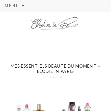
Aller
MENU
au
contenu
elodie in
paris
MES ESSENTIELS BEAUTÉ DU MOMENT –
ELODIE IN PARIS
15 mars 2015