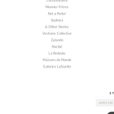
Luisaviaroma
Monnier Frères
Net a Porter
Sephora
& Other Stories
Vestiaire Collective
Zalando
Nocibé
La Redoute
Maisons du Monde
Galeries Lafayette
S
ADRESSE
EMAIL