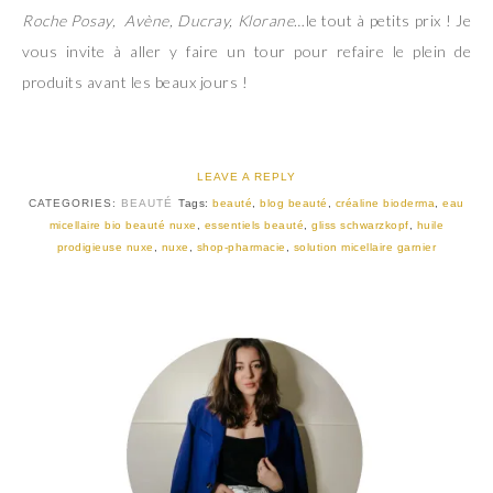
Roche Posay, Avène, Ducray, Klorane
…le tout à petits prix ! Je
vous invite à aller y faire un tour pour refaire le plein de
produits avant les beaux jours !
LEAVE A REPLY
CATEGORIES:
BEAUTÉ
Tags:
beauté
,
blog beauté
,
créaline bioderma
,
eau
micellaire bio beauté nuxe
,
essentiels beauté
,
gliss schwarzkopf
,
huile
prodigieuse nuxe
,
nuxe
,
shop-pharmacie
,
solution micellaire garnier