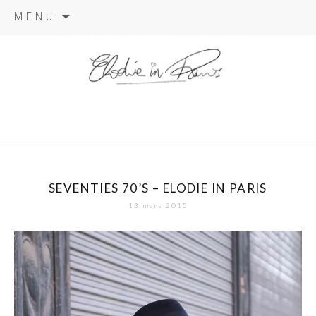
Aller
MENU
au
contenu
elodie in
paris
SEVENTIES 70’S – ELODIE IN PARIS
13 mars 2015