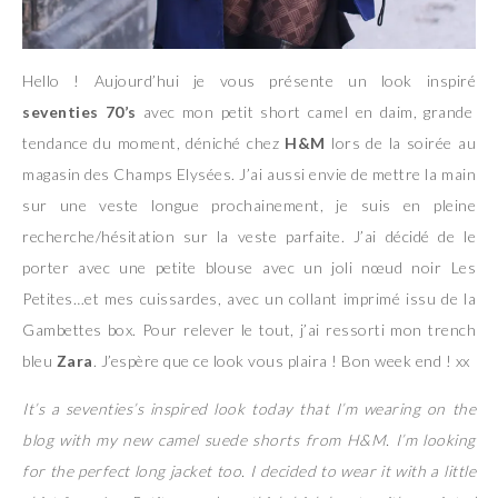
Hello ! Aujourd’hui je vous présente un look inspiré
seventies
70’s
avec mon petit short camel en daim, grande
tendance du moment, déniché chez
H&M
lors de la soirée au
magasin des Champs Elysées. J’ai aussi envie de mettre la main
sur une veste longue prochainement, je suis en pleine
recherche/hésitation sur la veste parfaite. J’ai décidé de le
porter avec une petite blouse avec un joli nœud noir Les
Petites…et mes cuissardes, avec un collant imprimé issu de la
Gambettes box. Pour relever le tout, j’ai ressorti mon trench
bleu
Zara
. J’espère que ce look vous plaira ! Bon week end ! xx
It’s a seventies’s inspired look today that I’m wearing on the
blog with my new camel suede shorts from H&M. I’m looking
for the perfect long jacket too. I decided to wear it with a little