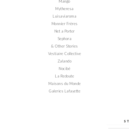
Mango
Mytheresa
Luisaviaroma
Monnier Frères
Net a Porter
Sephora
& Other Stories
Vestiaire Collective
Zalando
Nocibé
La Redoute
Maisons du Monde
Galeries Lafayette
S