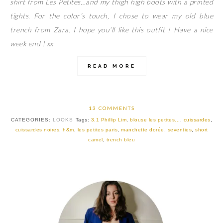
shirt from Les Petites…and my thigh high boots with a printed
tights. For the color’s touch, I chose to wear my old blue
trench from Zara. I hope you’ll like this outfit ! Have a nice
week end ! xx
READ MORE
13 COMMENTS
CATEGORIES:
LOOKS
Tags:
3.1 Phillip Lim
,
blouse les petites...
,
cuissardes
,
cuissardes noires
,
h&m
,
les petites paris
,
manchette dorée
,
seventies
,
short
camel
,
trench bleu